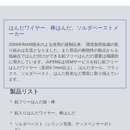
はんだワイヤー、棒はんだ、ソルダペーストメ
ーカー
2006年RoHS指令のよる使用の規制以来、 環境負荷低減の取
り組みは主流となりました。また部品の耐熱性の観点からも
低融点ではんだ付けができる鉛フリーはんだの需要は飛躍的
に増大しています。JUFENGはOEMサービスを柱に鉛フリー
はんだワイヤー（直径0.1mm以上）、はんだボール、フラッ
クス、ソルダペースト、はんだ粉末など豊富に取り揃えてい
ます。
製品リスト
鉛フリーはんだ線・棒
鉛入りはんだワイヤー、棒はんだ
ソルダペースト（シリンジ充填、ディスペンサーボト
ル）