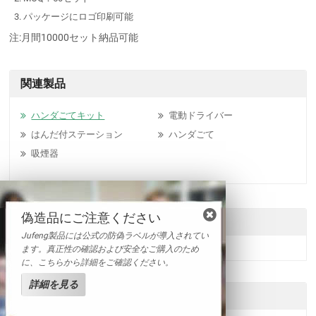
パッケージにロゴ印刷可能
注:月間10000セット納品可能
関連製品
ハンダごてキット
電動ドライバー
はんだ付ステーション
ハンダごて
吸煙器
偽造品にご注意ください
送信
Jufeng製品には公式の防偽ラベルが導入されてい
ます。真正性の確認および安全なご購入のため
に、こちらから詳細をご確認ください。
詳細を見る
他の製品