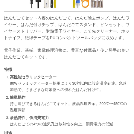
はんだごてセット内容のはんだごて、はんだ除去ポンプ、はんだワ
イヤー、はんだ付けチップ、はんだごてスタンド、ピンセット、ワ
イヤーストリッパー、耐熱電子ワイヤー、こて先クリーナー、ホッ
トナイフ、絶縁テープをPUコンパクトツールバッグに収めます。
電子作業、基板、家電修理溶接に、豊富な付属品と使い勝手の良い
はんだごてキットです。
特徴
高性能セラミックヒーター
80Wセラミックヒーター採用により30秒以内に設定温度到達。急速
加熱で、さまざまな対象物への優れたはんだ付け性。
簡単操作
持ち運びできるはんだごてキット。液晶温度表示。200℃〜450℃の
温度調節
放熱特性、低消費電力
はんだごての4つの通気孔は放熱性を向上、消費電力の低減
用途