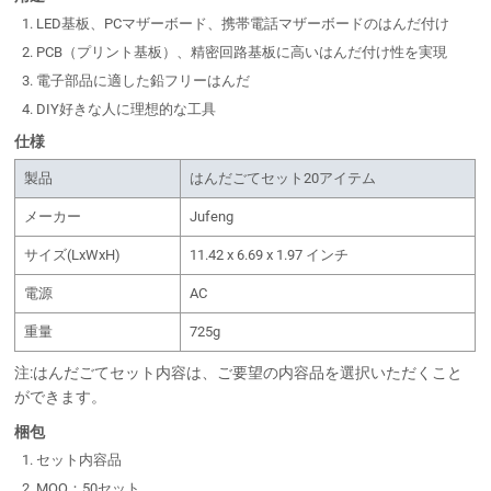
LED基板、PCマザーボード、携帯電話マザーボードのはんだ付け
PCB（プリント基板）、精密回路基板に高いはんだ付け性を実現
電子部品に適した鉛フリーはんだ
DIY好きな人に理想的な工具
仕様
製品
はんだごてセット20アイテム
メーカー
Jufeng
サイズ(LxWxH)
11.42 x 6.69 x 1.97 インチ
電源
AC
重量
725g
注:はんだごてセット内容は、ご要望の内容品を選択いただくこと
ができます。
梱包
セット内容品
MOQ：50セット