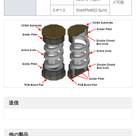
ズ可能
0.4*1.0
Sn60Pb40(2.5μm)
送信
他の製品