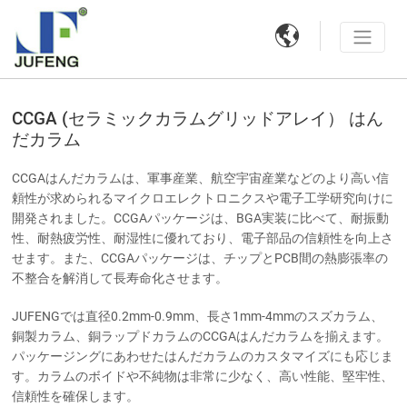

CCGA (セラミックカラムグリッドアレイ） はん
だカラム
CCGAはんだカラムは、軍事産業、航空宇宙産業などのより高い信
頼性が求められるマイクロエレクトロニクスや電子工学研究向けに
開発されました。CCGAパッケージは、BGA実装に比べて、耐振動
性、耐熱疲労性、耐湿性に優れており、電子部品の信頼性を向上さ
せます。また、CCGAパッケージは、チップとPCB間の熱膨張率の
不整合を解消して長寿命化させます。
JUFENGでは直径0.2mm-0.9mm、長さ1mm-4mmのスズカラム、
銅製カラム、銅ラップドカラムのCCGAはんだカラムを揃えます。
パッケージングにあわせたはんだカラムのカスタマイズにも応じま
す。カラムのボイドや不純物は非常に少なく、高い性能、堅牢性、
信頼性を確保します。