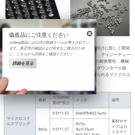
偽造品にご注意ください
Jufeng製品には公式の防偽ラベルが導入されてい
マイクロコイルスプリングは、CCGA パッケージ向けに新しく開発
ます。真正性の確認および安全なご購入のため
に、こちらから詳細をご確認ください。
されたカラムです。マイクロコイルスプリングは、デイジーチェー
ン接続による実装信頼性評価において、50,000gの耐衝撃性、機械
詳細を見る
的性能に優れます。航空宇宙、航空電子、軍事、ダウンホール掘
削、自動車電子機器などのより高い信頼性が求められるマイクロエ
レクトロニクス分野で適用されています。
寸法(mm)
素材
メッキ
備考
直径*長さ
0.51*1.27
Sn60Pb40(2.5μm)
マイクロコイ
素材やサ
ルスプリング
Ni/Cu
イズはカ
BeCu
0.51*1.27
Au:0.25μm
スタマイ
Ni:0.76-1.5μm