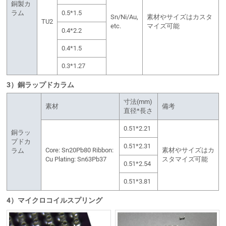
銅製カ
ラム
0.5*1.5
Sn/Ni/Au,
素材やサイズはカスタ
TU2
etc.
マイズ可能
0.4*2.2
0.4*1.5
0.3*1.27
3）銅ラップドカラム
寸法(mm)
素材
備考
直径*長さ
0.51*2.21
銅ラッ
プドカ
0.51*2.31
Core: Sn20Pb80 Ribbon:
素材やサイズはカ
ラム
Cu Plating: Sn63Pb37
スタマイズ可能
0.51*2.54
0.51*3.81
4）マイクロコイルスプリング