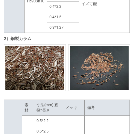
Pb90Sn10
イズ可能
0.4*2.2
0.4*1.5
0.3*1.27
2）銅製カラム
素
寸法(mm) 直
メッキ
備考
材
径*長さ
0.5*2.2
0.5*2.5