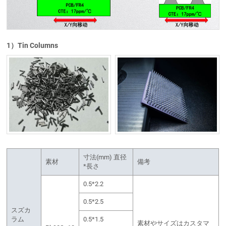
1）Tin Columns
寸法(mm) 直径
素材
備考
*長さ
0.5*2.2
0.5*2.5
スズカ
ラム
0.5*1.5
素材やサイズはカスタマ