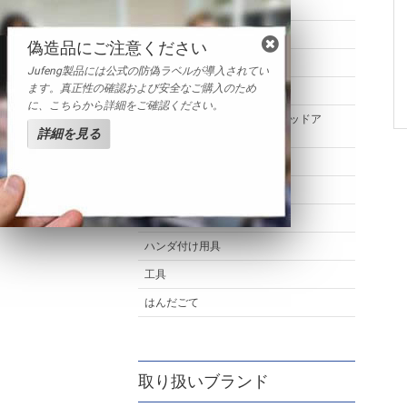
その他ハンダ製品
はんだ用フラックス
偽造品にご注意ください
はんだ接着剤
Jufeng製品には公式の防偽ラベルが導入されてい
ます。真正性の確認および安全なご購入のため
銅コアボール
に、こちらから詳細をご確認ください。
CCGA (セラミックカラムグリッドア
詳細を見る
レイ） はんだカラム
はんだ吸取線
ソルダーウィック
TIPティナー
ハンダ付け用具
工具
はんだごて
取り扱いブランド