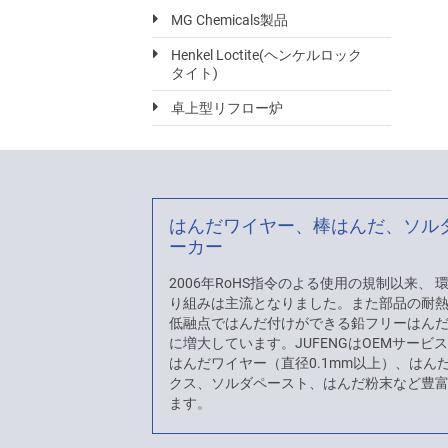
MG Chemicals製品
Henkel Loctite(ヘンケルロック
タイト)
卓上型リフロー炉
はんだワイヤー、棒はんだ、ソル
ーカー
2006年RoHS指令のよる使用の規制以来、
り組みは主流となりました。また部品の耐
低融点ではんだ付けができる鉛フリーはん
に増大しています。JUFENGはOEMサービ
はんだワイヤー（直径0.1mm以上）、はん
クス、ソルダペースト、はんだ粉末など豊
ます。