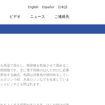
English
Español
日本語
ビデオ
ニュース
ご連絡先
脂を高温で溶かし、残留物を乾燥させて固めるこ
天然樹脂です。主に電子回路のはんだ付けに必要
は変化する融点、色調は淡黄色や琥珀色をしてい
ルロジン-145、水添ロジンなどを生産していま
リシャピッチとも呼ばれます。
切れをよくする役割があります。はんだ付けの加