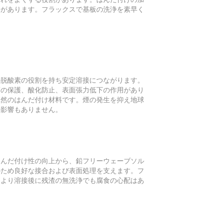
要があります。フラックスで基板の洗浄を素早く
の脱酸素の役割を持ち安定溶接につながります。
面の保護、酸化防止、表面張力低下の作用があり
天然のはんだ付け材料です。煙の発生を抑え地球
の影響もありません。
はんだ付け性の向上から、鉛フリーウェーブソル
のため良好な接合および表面処理を支えます。フ
により溶接後に残渣の無洗浄でも腐食の心配はあ