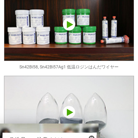
Sn42Bi58, Sn42Bi57Ag1 低温ロジンはんだワイヤー