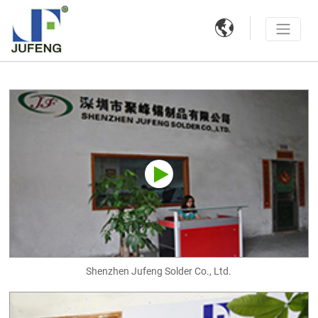

Shenzhen Jufeng Solder Co., Ltd.