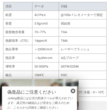
項目
データ
付録
粘度
4±1Pa·s
@100s-1 レオメーターで測定
密度
3.5g/cm3
焼結前
固形物含有量
73~77%
TGA
熱膨張率（CTE）
14ppm/K
TMA
熱伝導率
＞220W/m·K
レーザーフラッシュ
抵抗率
＜9μohm·cm
4点プローブ
弾性率
20-30GPa
ASTM E2546
融点
1084℃
DSC
適用表面
Ag/Au/Cu
偽造品にご注意ください
保管温度
冷凍または冷蔵
冷凍：-20～0℃ 冷蔵：0～10℃
Jufeng製品には公式の防偽ラベルが導入されてい
ます。真正性の確認および安全なご購入のため
送信
に、こちらから詳細をご確認ください。