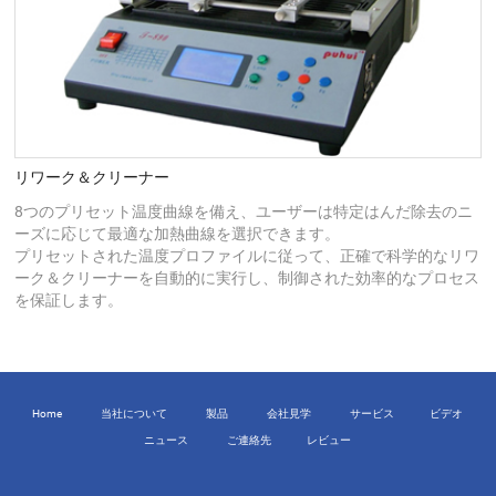
リワーク＆クリーナー
8つのプリセット温度曲線を備え、ユーザーは特定はんだ除去のニ
ーズに応じて最適な加熱曲線を選択できます。
プリセットされた温度プロファイルに従って、正確で科学的なリワ
ーク＆クリーナーを自動的に実行し、制御された効率的なプロセス
を保証します。
Home
当社について
製品
会社見学
サービス
ビデオ
ニュース
ご連絡先
レビュー