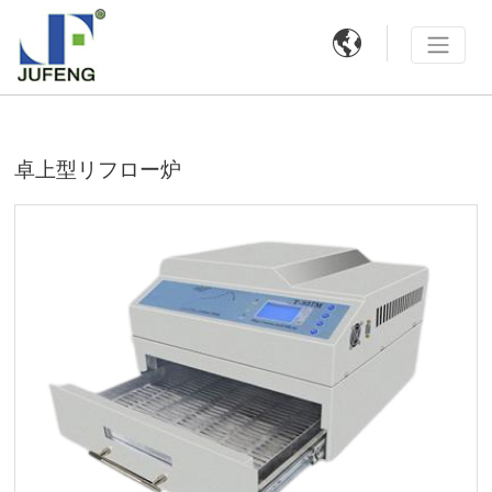

卓上型リフロー炉