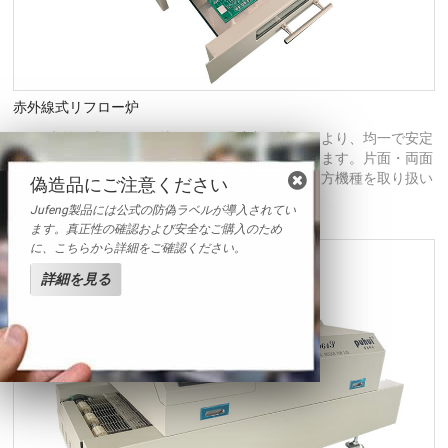
赤外線式リフロー炉
T-962赤外線式リフロー炉は、PID温度制御技術により、均一で安定
した加熱を実現し、過熱などのはんだ不良を避けます。片面・両面
基板はんだに対応し、リード式と鉛フリー式の両方機種を取り扱い
偽造品にご注意ください
ます。
Jufeng製品には公式の防偽ラベルが導入されてい
ます。真正性の確認および安全なご購入のため
に、こちらから詳細をご確認ください。
詳細を見る