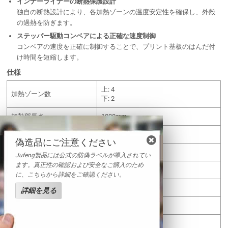
インナーライナーの断熱保護設計
独自の断熱設計により、各加熱ゾーンの温度安定性を確保し、外殻
の過熱を防ぎます。
ステッパー駆動コンベアによる正確な速度制御
コンベアの速度を正確に制御することで、プリント基板のはんだ付
け時間を短縮します。
仕様
上: 4
加熱ゾーン数
下: 2
加熱部長さ
1000mm
加熱方式
赤外線＋強制熱風
偽造品にご注意ください
冷却ゾーン数
1
Jufeng製品には公式の防偽ラベルが導入されてい
ます。真正性の確認および安全なご購入のため
コンベヤ方向
左 →右
に、こちらから詳細をご確認ください。
コンベヤ方式
メッシュ + チェーン
詳細を見る
コンベヤ速度
0-600mm/分
電源
220V/380W