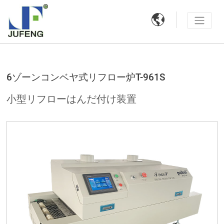

6ゾーンコンベヤ式リフロー炉T-961S
小型リフローはんだ付け装置