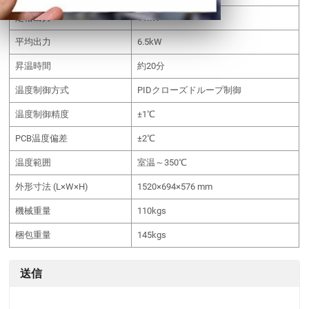
定格出力
11kW
平均出力
6.5kW
昇温時間
約20分
温度制御方式
PIDクローズドループ制御
温度制御精度
±1℃
PCB温度偏差
±2℃
温度範囲
室温～350℃
外形寸法 (L×W×H)
1520×694×576 mm
機械重量
110kgs
梱包重量
145kgs
送信