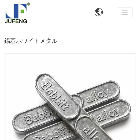

錫基ホワイトメタル