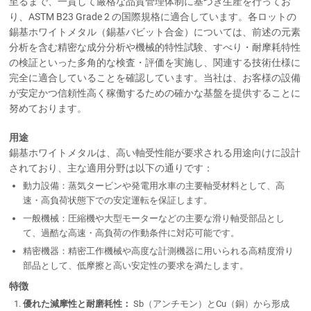
至るまで、一貫して厳格な品質管理体制に基づき生産を行ってお
り、ASTM B23 Grade 2 の国際規格に適合しています。各ロットの
錫基ホワイトメタル（錫基バビット合金）については、前述の元素
分析を含む精密な成分分析や機械的特性試験、すべり・耐摩耗特性
の検証といった多角的な検査・評価を実施し、関連する技術仕様に
完全に適合していることを確認しています。当社は、お客様の設備
が安定かつ信頼性高く稼働するための確かな基盤を提供することに
努めております。
用途
錫基ホワイトメタルは、高い軸受性能が要求される用途向けに設計
されており、主な適用分野は以下の通りです：
動力設備：蒸気タービンや発電用水車の主要軸受材料として、高
速・高負荷状態下での安定運転を保証します。
一般機械：圧縮機や大型モーターなどの主要な滑り軸受部品とし
て、過酷な高速・高負荷の作動条件に対応可能です。
精密機器：精密工作機械や高度な計測機器に用いられる高精度滑り
部品として、低摩擦と高い安定性の要求を満たします。
特徴
優れた減摩性と耐磨耗性：
Sb（アンチモン）とCu（銅）から形成