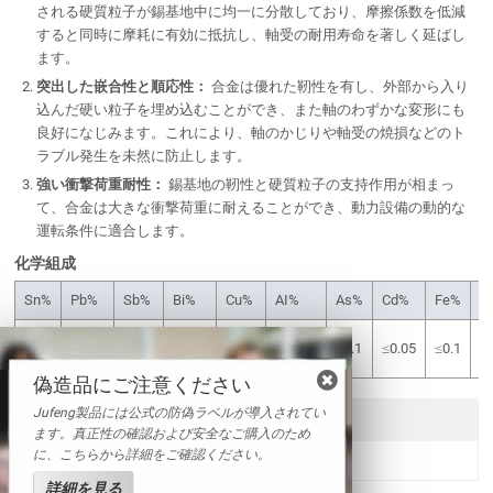
される硬質粒子が錫基地中に均一に分散しており、摩擦係数を低減
すると同時に摩耗に有効に抵抗し、軸受の耐用寿命を著しく延ばし
ます。
突出した嵌合性と順応性：
合金は優れた靭性を有し、外部から入り
込んだ硬い粒子を埋め込むことができ、また軸のわずかな変形にも
良好になじみます。これにより、軸のかじりや軸受の焼損などのト
ラブル発生を未然に防止します。
強い衝撃荷重耐性：
錫基地の靭性と硬質粒子の支持作用が相まっ
て、合金は大きな衝撃荷重に耐えることができ、動力設備の動的な
運転条件に適合します。
化学組成
Sn%
Pb%
Sb%
Bi%
Cu%
AI%
As%
Cd%
Fe%
Z
残
7.00-
3.00-
≤0.35
≤0.08
≤0.005
≤0.1
≤0.05
≤0.1
≤
り
8.00
4.00
偽造品にご注意ください
Jufeng製品には公式の防偽ラベルが導入されてい
送信
ます。真正性の確認および安全なご購入のため
に、こちらから詳細をご確認ください。
詳細を見る