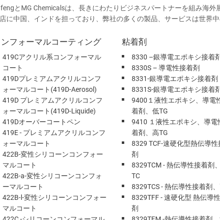
ufengとMG Chemicalsは、長きにわたりビジネスパートナーを組み海外
店に中国、インドを担っており、弊社の多くの製品、サービスは世界中
コンフォーマルコーティング
粘着剤
419Cアクリル系コンフォーマル
8330 –銀導電エポキシ接着
コート
8330S – 導電性接着剤
419Dプレミアムアクリルコンフ
8331-銀導電エポキシ接着剤
ォーマルコート(419D-Aerosol)
8331S-銀導電エポキシ接着
419D プレミアムアクリルコンフ
9400１液性エポキシ、導電
ォーマルコート(419D-Liquide)
着剤、低TG
419Dオーバーコートペン
9410 １液性エポキシ、導電
419E - プレミアムアクリルコンフ
着剤、高TG
ォーマルコート
8329 TCF-速硬化型熱伝導
422B-変性シリコーンコンフォー
剤
マルコート
8329TCM - 熱伝導性接着剤
422B-a-変性シリコーンコンフォ
TC
ーマルコート
8329TCS - 熱伝導性接着剤、
422B-l-変性シリコーンコンフォー
8329TFF - 速硬化型 熱伝導
マルコート
剤
422C -シリコーンコンフォーマル
8329TFM -熱伝導性接着剤