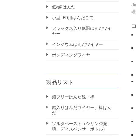
J
低α線はんだ
理
小型LED用はんだこて
フラックス入り低温はんだワイ
ヤー
インジウムはんだワイヤー
ボンディングワイヤ
製品リスト
鉛フリーはんだ線・棒
鉛入りはんだワイヤー、棒はん
だ
ソルダペースト（シリンジ充
填、ディスペンサーボトル）