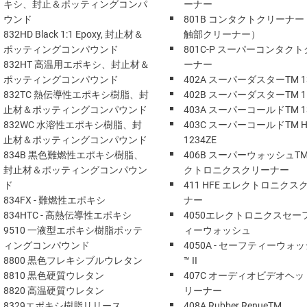
キシ、封止＆ポッティングコンパ
ーナー
ウンド
801B コンタクトクリーナー
832HD Black 1:1 Epoxy, 封止材＆
触部クリーナー）
ポッティングコンパウンド
801C-P スーパーコンタク
832HT 高温用エポキシ、封止材＆
ーナー
ポッティングコンパウンド
402A スーパーダスターTM 1
832TC 熱伝導性エポキシ樹脂、封
402B スーパーダスターTM 1
止材＆ポッティングコンパウンド
403A スーパーコールドTM 1
832WC 水溶性エポキシ樹脂、封
403C スーパーコールドTM H
止材＆ポッティングコンパウンド
1234ZE
834B 黒色難燃性エポキシ樹脂、
406B スーパーウォッシュTM
封止材＆ポッティングコンパウン
クトロニクスクリーナー
ド
411 HFE エレクトロニクス
834FX - 難燃性エポキシ
ナー
834HTC - 高熱伝導性エポキシ
4050エレクトロニクスセー
9510 一液型エポキシ樹脂ポッテ
ィーウォッシュ
ィングコンパウンド
4050A - セーフティーウォ
8800 黒色フレキシブルウレタン
™ II
8810 黒色硬質ウレタン
407C オーディオビデオヘッ
8820 高温硬質ウレタン
リーナー
8329エポキシ樹脂リリース
408A Rubber RenueTM