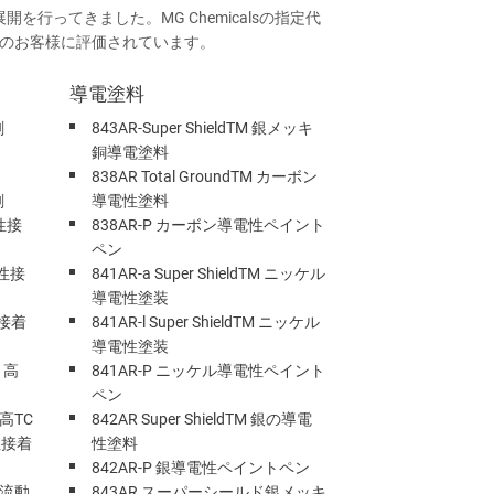
展開を行ってきました。MG Chemicalsの指定代
のお客様に評価されています。
導電塗料
剤
843AR-Super ShieldTM 銀メッキ
銅導電塗料
838AR Total GroundTM カーボン
剤
導電性塗料
性接
838AR-P カーボン導電性ペイント
ペン
性接
841AR-a Super ShieldTM ニッケル
導電性塗装
性接着
841AR-l Super ShieldTM ニッケル
導電性塗装
、高
841AR-P ニッケル導電性ペイント
ペン
高TC
842AR Super ShieldTM 銀の導電
性接着
性塗料
842AR-P 銀導電性ペイントペン
、流動
843AR スーパーシールド銀メッキ