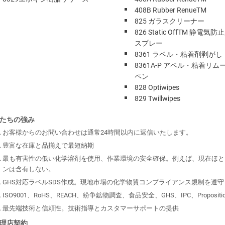
408B Rubber RenueTM
825 ガラスクリーナー
826 Static OffTM 静電気
スプレー
8361 ラベル・粘着剤剥がし
8361A-P アベル・粘着リム
ペン
828 Optiwipes
829 Twillwipes
たちの強み
お客様からのお問い合わせは通常24時間以内に返信いたします。
豊富な在庫と品揃えで最短納期
最も有害性の低い化学溶剤を使用、作業環境の安全確保。例えば、現在ほと
ンは含有しない。
GHS対応ラベルSDS作成。現地市場の化学物質コンプライアンス規制を遵
ISO9001、RoHS、REACH、紛争鉱物調査、食品安全、GHS、IPC、Propositi
最先端技術と信頼性。技術指導とカスタマーサポートの提供
理店契約