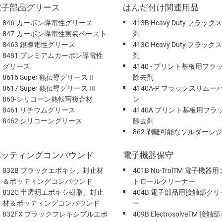
電子部品グリース
はんだ付け関連用品
846-カーボン導電性グリース
413B Heavy Duty フラッ
847-カーボン導電性実装ペースト
剤
8463 銀導電性グリース
413C Heavy Duty フラッ
8481 プレミアムカーボン導電性
剤
グリース
4140 - プリント基板用フラ
8616 Super 熱伝導グリース II
除去剤
8617 Super 熱伝導グリース III
4140A-P フラックスリムー
860-シリコーン熱転写複合材
ン
8461 リチウムグリース
4140A プリント基板用フラ
8462 シリコーングリース
除去剤
862 剥離可能なソルダーレ
ポッティングコンパウンド
電子機器保守
832B ブラックエポキシ、封止材
401B Nu-TrolTM 電子機器
＆ポッティングコンパウンド
トロールクリーナー
832C 半透明エポキシ樹脂、封止
404B 電子部品用接触部クリ
材＆ポッティングコンパウンド
ー
832FX ブラックフレキシブルエポ
409B ElectrosolveTM 接触