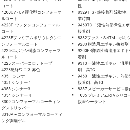
コート
性
4200UV - UV 硬化型コンフォーマ
8329TFS - 熱接着剤 流動性
ルコート
業時間
4223F -ウレタンコンフォーマル
9460TC - 1液性熱伝導性エ
コート
接着剤
4223Fプレミアムポリウレタンコ
8332ファストSetTMエポキ
ンフォーマルコート
9200 構造用エポキシ接着剤
4225-エポキシ樹脂コンフォーマ
9200FR難燃性構造用エポキ
ルコート
着剤
4226 スーパーコロナドープ
9310 一液性エポキシ、汎用
4228絶縁ワニス 赤色
剤、高TG
435 – シンナー
9460 一液性エポキシ、熱伝
4351 シンナー 1
接着剤、高TG
4353 シンナー3
8337 スピーカーサービス接
4354 シンナー 4
1035 プレミアムRTVシリコ
8309 コンフォーマルコーティン
接着シーラント
グストリッパー
8310A – コンフォーマルコーティ
ング剥離ゲル