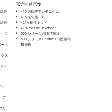
電子回路試作
クス除去
410 過硫酸アンモニウム
415 塩化第二鉄
クス除去
421A 錫リキッド
418 Positive Developer
ックス
500 シリーズ 銅張積層板
600 シリーズ Positive PS版 銅張
バーペ
積層板
ックス
ジスト
用コン
ーナ
部クリ