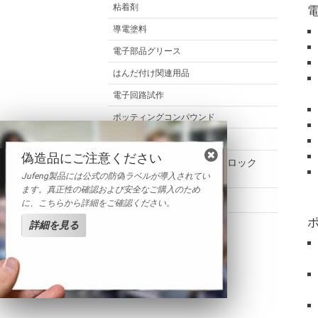
粘着剤
導電塗料
電子部品グリース
はんだ付け関連用品
電子回路試作
ポッティングコンパウンド
電子機器保守
偽造品にご注意ください
Henkel Loctite(ヘンケルロック
タイト)
Jufeng製品には公式の防偽ラベルが導入されてい
ます。真正性の確認および安全なご購入のため
卓上型リフロー炉
に、こちらから詳細をご確認ください。
詳細を見る