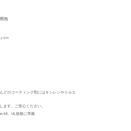
防止用泡
ーバー
んどのコーティング剤にはキシレンやトルエ
守します。ご安心ください。
on 65、UL規格に準拠