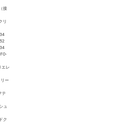
（接
トクリ
34
52
34
FO-
 エレ
クリー
フテ
ッシュ
ドク