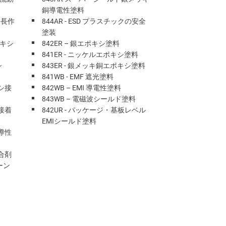
銅導電性塗料
、長作
844AR - ESD プラスチックの安全
塗装
ポキシ
842ER – 銀エポキシ塗料
841ER - ニッケルエポキシ塗料
シ
843ER - 銀メッキ銅エポキシ塗料
841WB - EMF 遮光塗料
シ接
842WB – EMI 導電性塗料
843WB – 電磁波シールド塗料
接着
842UR - パッケージ・基板レベル
EMIシールド塗料
導性
合剤
ーン