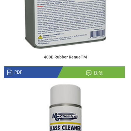
408B Rubber RenueTM
PDF
送信