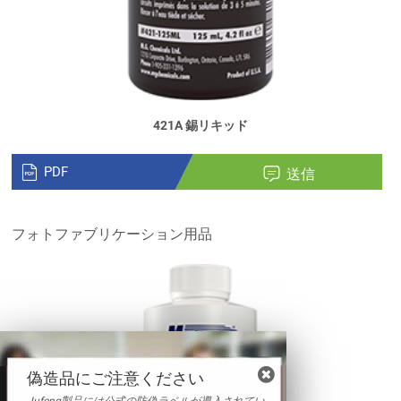
421A 錫リキッド
PDF
送信
フォトファブリケーション用品
偽造品にご注意ください