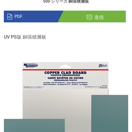
500 シリーズ 銅張積層板
PDF
送信
UV PS版 銅張積層板