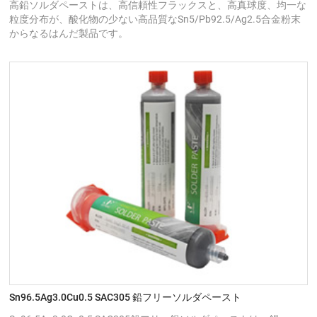
高鉛ソルダペーストは、高信頼性フラックスと、高真球度、均一な
粒度分布が、酸化物の少ない高品質なSn5/Pb92.5/Ag2.5合金粉末
からなるはんだ製品です。
Sn96.5Ag3.0Cu0.5 SAC305 鉛フリーソルダペースト