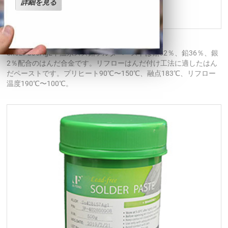
詳細を見る
Sn62Pb36Ag2中温系スズ鉛ハンダペースト
Sn62Pb36Ag2中温系スズ鉛ソルダペーストは錫62％、鉛36％、銀
2％配合のはんだ合金です。リフローはんだ付け工法に適したはん
だペーストです。プリヒート90℃〜150℃、融点183℃、リフロー
温度190℃〜100℃。