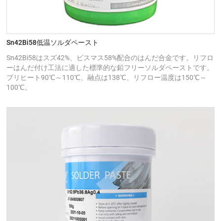
Sn42Bi58低温ソルダペースト
Sn42Bi58はスズ42%、ビスマス58%配合のはんだ合金です。リフロ
ーはんだ付け工法に適した標準的な鉛フリーソルダペーストです。
プリヒート90℃～110℃、融点は138℃、リフロー温度は150℃～
100℃。