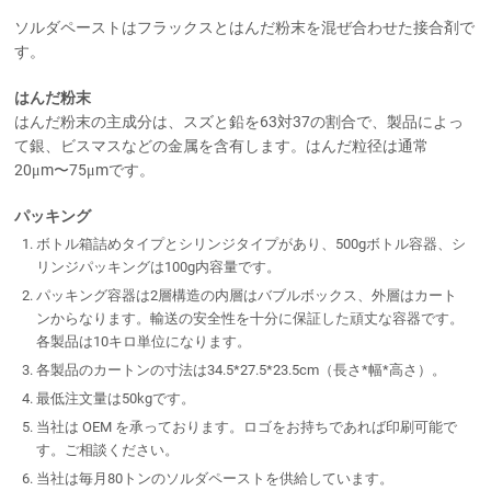
ソルダペーストはフラックスとはんだ粉末を混ぜ合わせた接合剤で
す。
はんだ粉末
はんだ粉末の主成分は、スズと鉛を63対37の割合で、製品によっ
て銀、ビスマスなどの金属を含有します。はんだ粒径は通常
20μm〜75μmです。
パッキング
ボトル箱詰めタイプとシリンジタイプがあり、500gボトル容器、シ
リンジパッキングは100g内容量です。
パッキング容器は2層構造の内層はバブルボックス、外層はカート
ンからなります。輸送の安全性を十分に保証した頑丈な容器です。
各製品は10キロ単位になります。
各製品のカートンの寸法は34.5*27.5*23.5cm（長さ*幅*高さ）。
最低注文量は50kgです。
当社は OEM を承っております。ロゴをお持ちであれば印刷可能で
す。ご相談ください。
当社は毎月80トンのソルダペーストを供給しています。