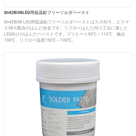
Sn42Bi58LED用低温鉛フリーソルダペースト
Sn42Bi58 LED用低温鉛フリーソルダペーストはスズ42％、ビスマ
ス58％配合のはんだ合金です。リフローはんだ付け工法に適した
LED向けのはんだペーストです。プリヒート90℃～110℃、融点
138℃、リフロー温度150℃～100℃。