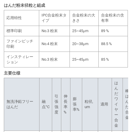
はんだ粉末径粒と組成
IPC合金粉末タ
合金粉末の大
合金粉末の含
応用特性
イプ
きさ
有率
標準印刷
No.3 粉末
25~45μm
89 %
ファインピッチ
No.4 粉末
20~38μm
88.5 %
印刷
インスティレー
No.3 粉末
25~45μm
85 %
ション
主要仕様
は
ん
棒
だ
引
伸
は
膨
ワ
無洗浄鉛フリー
融
張
長
粒径,
ん
張
適用
イ
はんだ
点°C
強
率
um
だ
率%
ヤ
度
%
合
ー
金
合
金