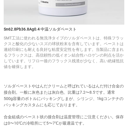
Sn62.8Pb36.8Ag0.4 中温ソルダペースト
SMT工法に使われる無洗浄タイプのソルダペーストは、特殊フラッ
クスと酸化の少ないスズの球状粉末を含有しています。ペーストは
連続印刷にも耐える良好な粘度安定性を有します。当製品に含まれ
るフラックスは、高信頼性の低イオン結合性ハロゲンの利点を活か
しています。リフロー後のフラックス残渣が少なく、高い絶縁抵抗
値を確保します。
ソルダペーストやはんだクリームと呼ばれているはんだ付け合金の
接合剤。一般に灰色または灰白色、比重は7.2〜8.5です。通常
500g容量のボトルにパッキングしまが、シリンジ、1kgコンテナの
パッキングカスタムにも応じております。
合金組成のペースト状の接合剤は温度管理にご注意ください。保存
は0〜10℃の冷暗所にて5〜7℃が最適温です。