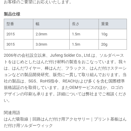
お客様のご要望にお応えいたします。
製品仕様
型番
幅
長さ
重量
2015
2.0mm
1.5m
10g
3015
3.0mm
1.5m
20g
2006年の会社設立以来、Jufeng Solder Co., Ltd.は、ソルダペース
トをはじめとしたはんだ付け材料の製造をおこなっています。我々
は、はんだワイヤー、棒はんだ、フラックス、はんだ付けステーシ
ョンなどの製品開発研究、販売に一貫して取り組んでおります。当
社の製品は、SGS、RoHS指令、REACHおよび多くを含む国際標準
規格認証のを取得しています。またOEMサービスのほか、ロゴの
デザインの印刷も承ります。詳細については弊社までご相談くださ
い。
関連用語
はんだ吸取線｜回路はんだ付け用アクセサリー｜プリント基板はん
だ付け用ソルダーウィック