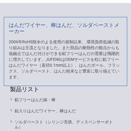
はんだワイヤー、棒はんだ、ソルダペーストメ
ーカー
2006年RoHS指令のよる使用の規制以来、 環境負荷低減の取
り組みは主流となりました。また部品の耐熱性の観点からも
低融点ではんだ付けができる鉛フリーはんだの需要は飛躍的
に増大しています。JUFENGはOEMサービスを柱に鉛フリー
はんだワイヤー（直径0.1mm以上）、はんだボール、フラッ
クス、ソルダペースト、はんだ粉末など豊富に取り揃えてい
ます。
製品リスト
鉛フリーはんだ線・棒
鉛入りはんだワイヤー、棒はんだ
ソルダペースト（シリンジ充填、ディスペンサーボト
ル）