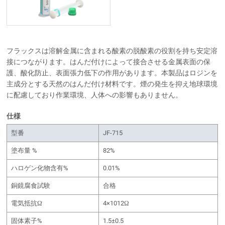
フラックスは溶解金属に含まれる酸素の脱酸素の役割を持ち安定溶
接につながります。はんだ付けによって接合させる金属表面の保
護、酸化防止、表面張力低下の作用があります。本製品はロジンを
主成分とする天然のはんだ付け材料です。煙の発生を抑え地球環境
に配慮しており作業環境、人体への影響もありません。
仕様
型番
JF-715
塗布量 %
82%
ハロゲン化物含有%
0.01%
銅鏡腐食試験
合格
電気抵抗Ω
4×1012Ω
固体素子%
1.5±0.5