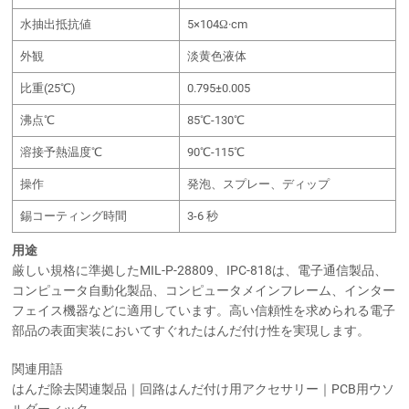
水抽出抵抗値
5×104Ω·cm
外観
淡黄色液体
比重(25℃)
0.795±0.005
沸点℃
85℃-130℃
溶接予熱温度℃
90℃-115℃
操作
発泡、スプレー、ディップ
錫コーティング時間
3-6 秒
用途
厳しい規格に準拠したMIL-P-28809、IPC-818は、電子通信製品、
コンピュータ自動化製品、コンピュータメインフレーム、インター
フェイス機器などに適用しています。高い信頼性を求められる電子
部品の表面実装においてすぐれたはんだ付け性を実現します。
関連用語
はんだ除去関連製品｜回路はんだ付け用アクセサリー｜PCB用ウソ