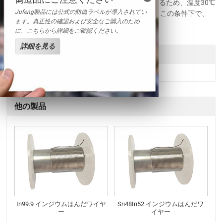
このはんだ合金粉末の保管条件は、品質を維持するため、温度30℃
Jufeng製品には公式の防偽ラベルが導入されてい
以下、湿度80％以下で保管する必要があります。この条件下で、
ます。真正性の確認および安全なご購入のため
はんだパウダーの保存可能期間は最大6ヶ月です。
に、こちらから詳細をご確認ください。
詳細を見る
送信
他の製品
In99.9 インジウムはんだワイヤ
Sn48In52 インジウムはんだワ
ー
イヤー