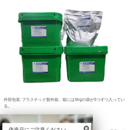
外部包装: プラスチック製外箱、箱には5Kgの袋が5つずつ入ってい
る。
保管方法
偽造品にご注意ください