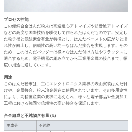
プロセス性能
この錫銅合金はんだ粉末は高速遠心アトマイズや超音波アトマイズ
などの高度な国際技術を駆使して作られたはんだものです。安定し
た粒子径と低酸素含有量が特徴とし、はんだペーストの広がりと濡
れ性が向上し、信頼性の高い均一なはんだ接合を実現します。その
ため、このはんだパウダーは様々なはんだ付け方法やフラックスに
適合するため、電子機器の組み立てから工業用金属の接合まで、幅
広い用途に適しています。
用途
このはんだ粉末は、主にエレクトロニクス業界の表面実装はんだ付
けや、金属接合、粉末冶金製造に使用されています。その多用途性
により、高精度産業の要求に応えられ、様々な電子部品や金属加工
工程における強固で信頼性の高い接合を保証します。
合金組成と不純物含有量 (%)
主成分
不純物