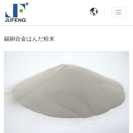

錫銅合金はんだ粉末