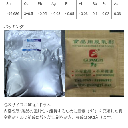
Sn
Cu
Pb
Ag
Bi
Al
Sb
Fe
As
C
≥96.686
3±0.5
≤0.05
≤0.03
≤0.05
≤0.03
0.1
0.02
0.03
0
パッキング
包装サイズ: 25Kg／ドラム
内部包装: 製品の密封性を維持するために窒素（N2）を充填した真
空密封アルミ箔袋に酸化防止剤を封入、各袋は5Kg入ります。