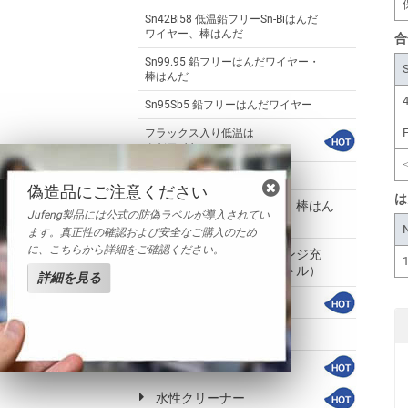
Sn42Bi58 低温鉛フリーSn-Biはんだ
ワイヤー、棒はんだ
合
Sn99.95 鉛フリーはんだワイヤー・
棒はんだ
Sn95Sb5 鉛フリーはんだワイヤー
フラックス入り低温は
んだワイヤー
インジウムはんだワイヤー
偽造品にご注意ください
は
鉛入りはんだワイヤー、棒はん
Jufeng製品には公式の防偽ラベルが導入されてい
だ
ます。真正性の確認および安全なご購入のため
に、こちらから詳細をご確認ください。
ソルダペースト（シリンジ充
填、ディスペンサーボトル）
詳細を見る
プリフォーム
ソルダペースト
ソルダボール
水性クリーナー