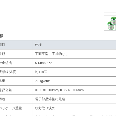
様
項目
仕様
外観
平面平滑、不純物なし
合金組成
S-Sn48In52
液相線 温度
約118℃
比重
7.31g/cm³
線径公差
0.3-0.8±0.03mm; 0.8-2.5±0.05mm
用途
電子部品溶接に最適
パッケージ重量
双方取り決め