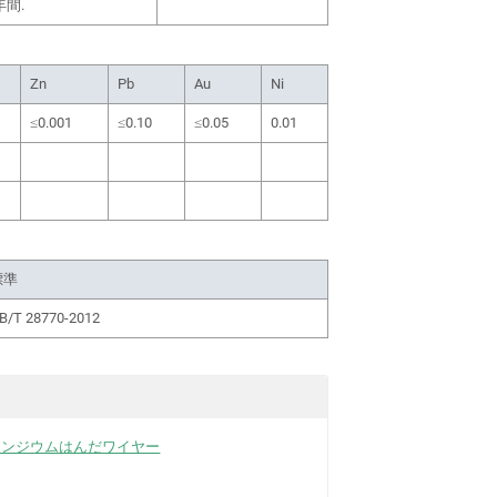
間.
Zn
Pb
Au
Ni
≤0.001
≤0.10
≤0.05
0.01
標準
B/T 28770-2012
52 インジウムはんだワイヤー