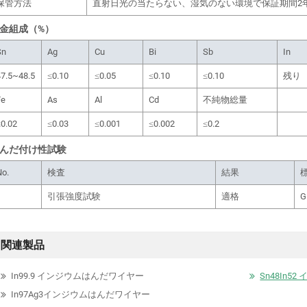
保管方法
直射日光の当たらない、湿気のない環境で保証期間2年
金組成（%）
Sn
Ag
Cu
Bi
Sb
In
47.5~48.5
≤0.10
≤0.05
≤0.10
≤0.10
残り
Fe
As
Al
Cd
不純物総量
≤0.02
≤0.03
≤0.001
≤0.002
≤0.2
んだ付け性試験
No.
検査
結果
1
引張強度試験
適格
G
関連製品
In99.9 インジウムはんだワイヤー
Sn48In
In97Ag3インジウムはんだワイヤー