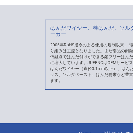
はんだワイヤー、棒はんだ、ソル
ーカー
2006年RoHS指令のよる使用の規制以来、
り組みは主流となりました。また部品の耐
低融点ではんだ付けができる鉛フリーはん
に増大しています。JUFENGはOEMサービ
はんだワイヤー（直径0.1mm以上）、はん
クス、ソルダペースト、はんだ粉末など豊
ます。