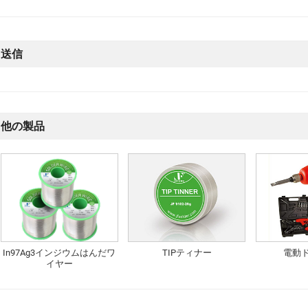
送信
他の製品
In97Ag3インジウムはんだワ
TIPティナー
電動
イヤー