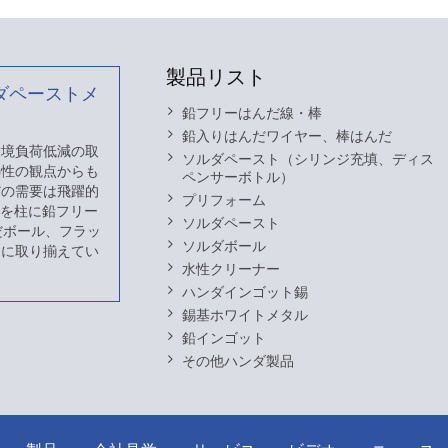
製品リスト
ダペーストメ
鉛フリーはんだ線・棒
鉛入りはんだワイヤー、棒はんだ
 環境負荷低減の取
ソルダペースト（シリンジ充填、ディス
熱性の観点からも
ペンサーボトル）
だの需要は飛躍的
プリフォーム
スを柱に鉛フリー
ソルダペースト
だボール、フラッ
ソルダボール
富に取り揃えてい
水性クリーナー
ハンダインゴット錫
錫基ホワイトメタル
鉛インゴット
その他ハンダ製品