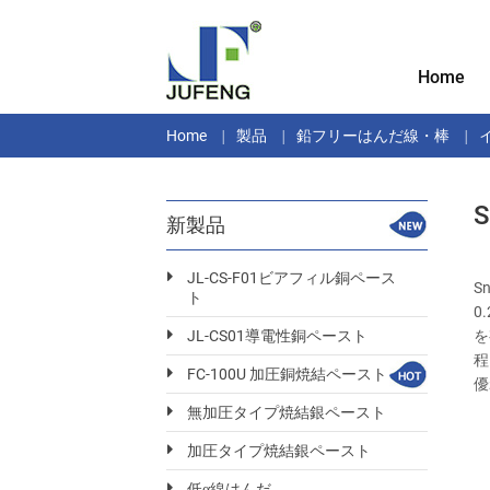
Home
Home
製品
鉛フリーはんだ線・棒
新製品
JL-CS-F01ビアフィル銅ペース
S
ト
0
を
JL-CS01導電性銅ペースト
程
FC-100U 加圧銅焼結ペースト
優
無加圧タイプ焼結銀ペースト
加圧タイプ焼結銀ペースト
低α線はんだ