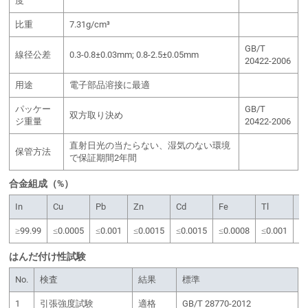
度
比重
7.31g/cm³
GB/T
線径公差
0.3-0.8±0.03mm; 0.8-2.5±0.05mm
20422-2006
用途
電子部品溶接に最適
パッケー
GB/T
双方取り決め
ジ重量
20422-2006
直射日光の当たらない、湿気のない環境
保管方法
で保証期間2年間
合金組成（%）
In
Cu
Pb
Zn
Cd
Fe
Tl
S
≥99.99
≤0.0005
≤0.001
≤0.0015
≤0.0015
≤0.0008
≤0.001
≤
はんだ付け性試験
No.
検査
結果
標準
1
引張強度試験
適格
GB/T 28770-2012