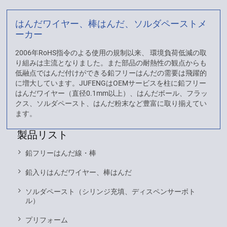
はんだワイヤー、棒はんだ、ソルダペーストメ
ーカー
2006年RoHS指令のよる使用の規制以来、 環境負荷低減の取
り組みは主流となりました。また部品の耐熱性の観点からも
低融点ではんだ付けができる鉛フリーはんだの需要は飛躍的
に増大しています。JUFENGはOEMサービスを柱に鉛フリー
はんだワイヤー（直径0.1mm以上）、はんだボール、フラッ
クス、ソルダペースト、はんだ粉末など豊富に取り揃えてい
ます。
製品リスト
鉛フリーはんだ線・棒
鉛入りはんだワイヤー、棒はんだ
ソルダペースト（シリンジ充填、ディスペンサーボト
ル）
プリフォーム