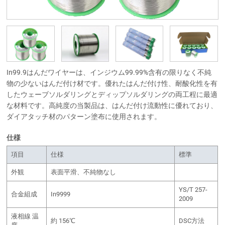
In99.9はんだワイヤーは、インジウム99.99%含有の限りなく不純
物の少ないはんだ付け材です。優れたはんだ付け性、耐酸化性を有
したウェーブソルダリングとディップソルダリングの両工程に最適
な材料です。高純度の当製品は、はんだ付け流動性に優れており、
ダイアタッチ材のパターン塗布に使用されます。
仕様
項目
仕様
標準
外観
表面平滑、不純物なし
YS/T 257-
合金組成
In9999
2009
液相線 温
約 156℃
DSC方法