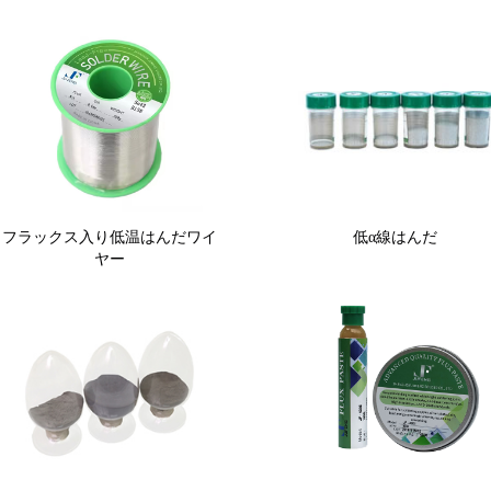
フラックス入り低温はんだワイ
低α線はんだ
ヤー