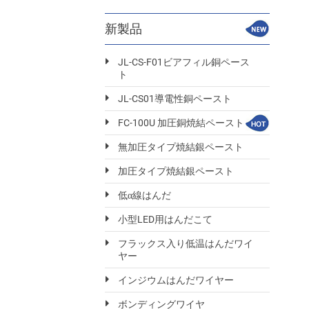
新製品
JL-CS-F01ビアフィル銅ペース
ト
JL-CS01導電性銅ペースト
FC-100U 加圧銅焼結ペースト
無加圧タイプ焼結銀ペースト
加圧タイプ焼結銀ペースト
低α線はんだ
小型LED用はんだこて
フラックス入り低温はんだワイ
ヤー
インジウムはんだワイヤー
ボンディングワイヤ