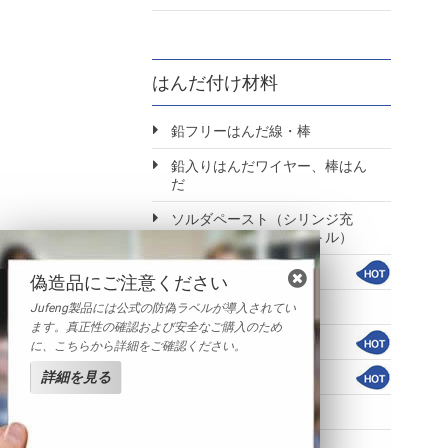
はんだ付け材料
鉛フリーはんだ線・棒
鉛入りはんだワイヤー、棒はん
だ
ソルダペースト（シリンジ充
填、ディスペンサーボトル）
プリフォーム
偽造品にご注意ください
ソルダペースト
Jufeng製品には公式の防偽ラベルが導入されてい
ます。真正性の確認および安全なご購入のため
ソルダボール
に、こちらから詳細をご確認ください。
詳細を見る
水性クリーナー
ハンダインゴット錫
錫基ホワイトメタル