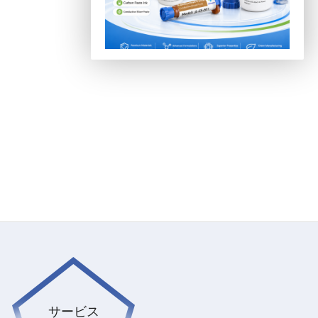
Meet JUFENG SOLDER at electronica
2026! Discover our latest solder
materials and advanced packaging
solutions for next-generation electronics
manufacturing.
Date: 10–13 November 2026
Venue: Messe München, Germany
Booth: Hall A1 | Booth A1-177/7
サービス