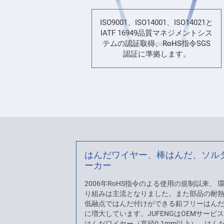
ISO9001、ISO14001、ISO14021と
IATF 16949品質マネジメントシス
テムの認証取得、RoHS指令SGS
認証に準拠します。
はんだワイヤー、棒はんだ、ソル
ーカー
2006年RoHS指令のよる使用の規制以来、
り組みは主流となりました。また部品の耐
低融点ではんだ付けができる鉛フリーはん
に増大しています。JUFENGはOEMサービ
はんだワイヤー（直径0.1mm以上）、はん