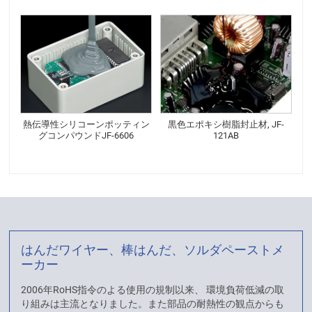
熱伝導性シリコーンポッティン
黒色エポキシ樹脂封止材, JF-
グコンパウンドJF-6606
121AB
はんだワイヤー、棒はんだ、ソルダペーストメ
ーカー
2006年RoHS指令のよる使用の規制以来、 環境負荷低減の取
り組みは主流となりました。また部品の耐熱性の観点からも