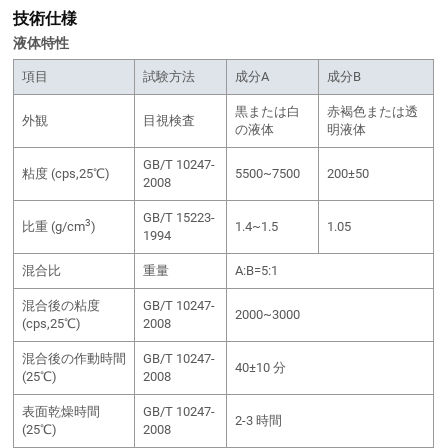
技術仕様
液体特性
項目
試験方法
成分A
成分B
黒または白
赤褐色または透
外観
目視検査
の液体
明液体
GB/T 10247-
粘度 (cps,25℃)
5500~7500
200±50
2008
GB/T 15223-
3
比重 (g/cm
)
1.4~1.5
1.05
1994
混合比
重量
A:B=5:1
混合後の粘度
GB/T 10247-
2000~3000
(cps,25℃)
2008
混合後の作動時間
GB/T 10247-
40±10 分
(25℃)
2008
表面乾燥時間
GB/T 10247-
2-3 時間
(25℃)
2008