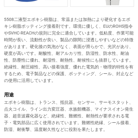
5508二液型エポキシ樹脂は、常温または加熱により硬化するエポ
キシ樹脂ポッティング接着剤です。環境に優しく、EUのROHS指令
やSVHC-REACHの規則に完全に適合しています。低粘度、作業可能
時間が長い、流動性が良い、製品の隙間に浸透しやすいなどの特徴
があります。硬化後の気泡がなく、表面が滑らかで、光沢があり、
硬度が高いです。耐酸性、耐アルカリ性、防湿性、防水性、耐油
性、防塵性に優れ、耐湿性、耐熱性、耐候性にも抜群しています。
絶縁性、耐圧縮性、高い接着強度、優れた電気的・物理的特性を有
するため、電子製品などの保護、ポッティング、シール、封止など
の使用に活用しています。
用途
エポキシ樹脂は、トランス、抵抗器、センサー、サーモスタット、
点火コイル、ライン出力変圧器、水族館機器、マイナスイオン発生
器、超音波霧化器など、絶縁性、難燃性、耐熱性が要求される電
子・電気部品に広く使用されています。難燃性絶縁、シール接着、
防湿、耐衝撃、温度耐久性などに役割を果たします。