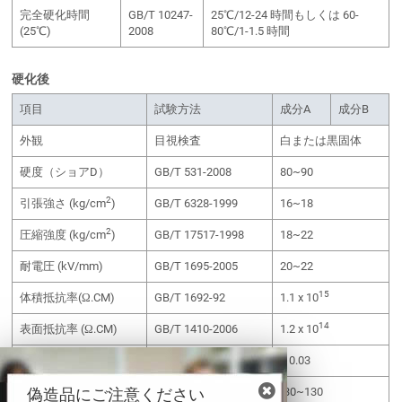
完全硬化時間
GB/T 10247-
25℃/12-24 時間もしくは 60-
(25℃)
2008
80℃/1-1.5 時間
硬化後
項目
試験方法
成分A
成分B
外観
目視検査
白または黒固体
硬度（ショアD）
GB/T 531-2008
80~90
2
引張強さ (kg/cm
)
GB/T 6328-1999
16~18
2
圧縮強度 (kg/cm
)
GB/T 17517-1998
18~22
耐電圧 (kV/mm)
GB/T 1695-2005
20~22
15
体積抵抗率(Ω.CM)
GB/T 1692-92
1.1 x 10
14
表面抵抗率 (Ω.CM)
GB/T 1410-2006
1.2 x 10
吸水性 (%)
-
< 0.03
偽造品にご注意ください
温度範囲 (℃)
GB/T 20028-2005
-30~130