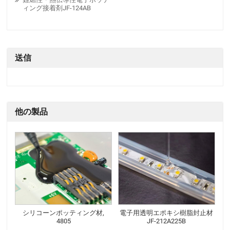
ィング接着剤JF-124AB
送信
他の製品
シリコーンポッティング材,
電子用透明エポキシ樹脂封止材
4805
JF-212A225B