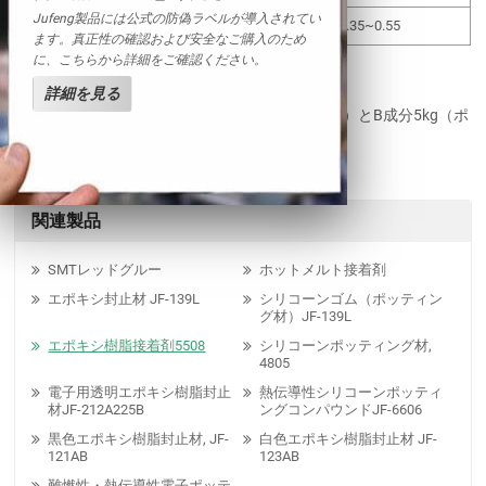
Jufeng製品には公式の防偽ラベルが導入されてい
収縮率 (%)
GB/T 15585-1995
0.35~0.55
ます。真正性の確認および安全なご購入のため
に、こちらから詳細をご確認ください。
梱包:
詳細を見る
包装仕様は1セット30kgで、A成分25kg（樽入り）とB成分5kg（ポ
ット入り）です。
関連製品
SMTレッドグルー
ホットメルト接着剤
エポキシ封止材 JF-139L
シリコーンゴム（ポッティン
グ材）JF-139L
エポキシ樹脂接着剤5508
シリコーンポッティング材,
4805
電子用透明エポキシ樹脂封止
熱伝導性シリコーンポッティ
材JF-212A225B
ングコンパウンドJF-6606
黒色エポキシ樹脂封止材, JF-
白色エポキシ樹脂封止材 JF-
121AB
123AB
難燃性・熱伝導性電子ポッテ