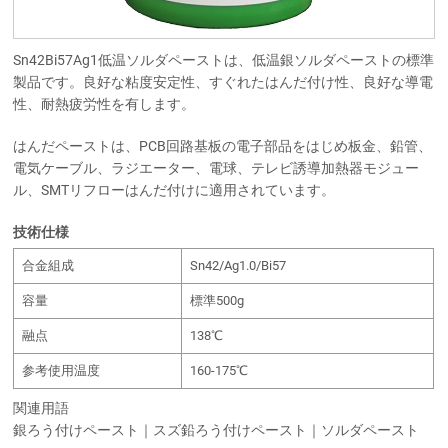
Sn42Bi57Ag1低温ソルダペーストは、低温銀ソルダペーストの標準
製品です。良好な粘度安定性、すぐれたはんだ付け性、良好な導電
性、耐熱疲労性を有します。
はんだペーストは、PCB回路基板の電子部品をはじめ板金、鉛管、
電気ケーブル、ラジエーター、電球、テレビ誘導加熱器モジュー
ル、SMTリフローはんだ付けに適用されています。
技術仕様
合金組成
Sn42/Ag1.0/Bi57
容量
標準500g
融点
138℃
参考使用温度
160-175℃
関連用語
銀ろう付けペースト｜スズ鉛ろう付けペースト｜ソルダペースト