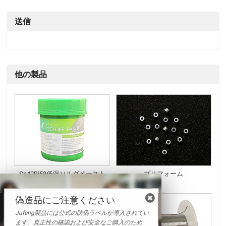
送信
他の製品
Sn42Bi58低温ソルダペースト
プリフォーム
偽造品にご注意ください
Jufeng製品には公式の防偽ラベルが導入されてい
ます。真正性の確認および安全なご購入のため