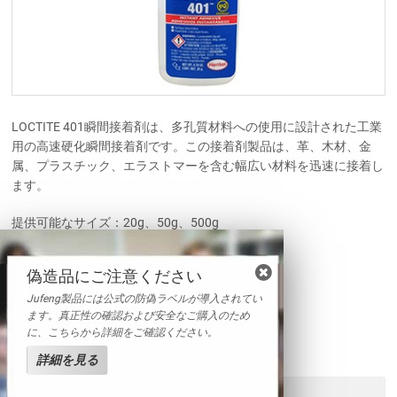
LOCTITE 401瞬間接着剤は、多孔質材料への使用に設計された工業
用の高速硬化瞬間接着剤です。この接着剤製品は、革、木材、金
属、プラスチック、エラストマーを含む幅広い材料を迅速に接着し
ます。
提供可能なサイズ：20g、50g、500g
特徴
偽造品にご注意ください
汎用
Jufeng製品には公式の防偽ラベルが導入されてい
高速硬化
ます。真正性の確認および安全なご購入のため
難接着用瞬間接着剤
に、こちらから詳細をご確認ください。
多孔質表面への接着性良好
詳細を見る
送信