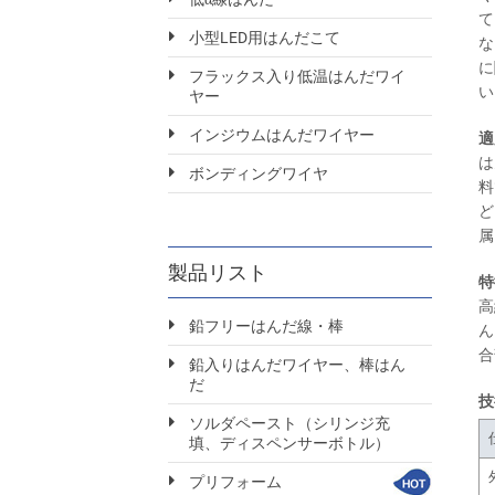
て
小型LED用はんだこて
な
に
フラックス入り低温はんだワイ
い
ヤー
インジウムはんだワイヤー
適
は
ボンディングワイヤ
料
ど
属
製品リスト
特
高
鉛フリーはんだ線・棒
ん
合
鉛入りはんだワイヤー、棒はん
だ
技
ソルダペースト（シリンジ充
填、ディスペンサーボトル）
プリフォーム