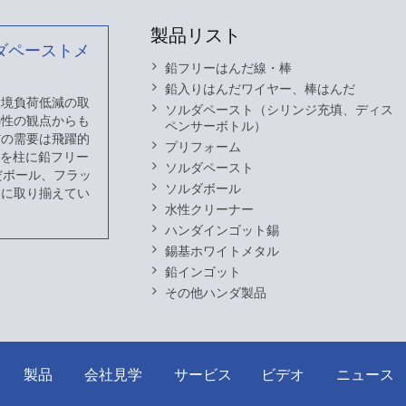
製品リスト
ダペーストメ
鉛フリーはんだ線・棒
鉛入りはんだワイヤー、棒はんだ
 環境負荷低減の取
ソルダペースト（シリンジ充填、ディス
熱性の観点からも
ペンサーボトル）
だの需要は飛躍的
プリフォーム
スを柱に鉛フリー
ソルダペースト
だボール、フラッ
ソルダボール
富に取り揃えてい
水性クリーナー
ハンダインゴット錫
錫基ホワイトメタル
鉛インゴット
その他ハンダ製品
製品
会社見学
サービス
ビデオ
ニュース