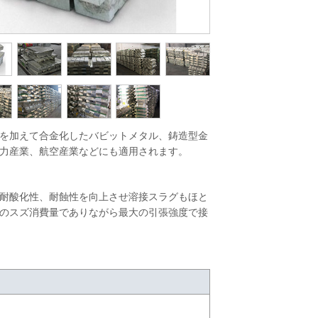
を加えて合金化したバビットメタル、鋳造型金
子力産業、航空産業などにも適用されます。
耐酸化性、耐蝕性を向上させ溶接スラグもほと
のスズ消費量でありながら最大の引張強度で接