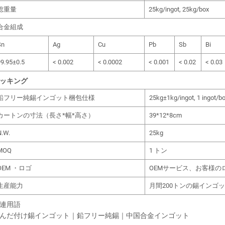
総重量
25kg/ingot, 25kg/box
合金組成
Sn
Ag
Cu
Pb
Sb
Bi
9.95±0.5
< 0.002
< 0.0002
< 0.001
< 0.02
< 0.03
ッキング
鉛フリー純錫インゴット梱包仕様
25kg±1kg/ingot, 1 ingot/b
カートンの寸法（長さ*幅*高さ）
39*12*8cm
N.W.
25kg
MOQ
1 トン
OEM ・ロゴ
OEMサービス、お客様
生産能力
月間200トンの錫インゴ
連用語
んだ付け錫インゴット｜鉛フリー純錫｜中国合金インゴット