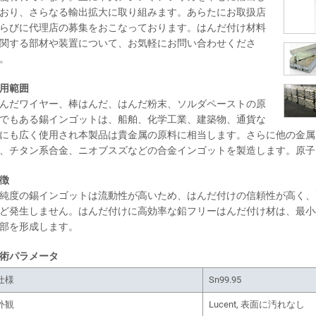
おり、さらなる輸出拡大に取り組みます。あらたにお取扱店
らびに代理店の募集をおこなっております。はんだ付け材料
関する部材や装置について、お気軽にお問い合わせくださ
。
用範囲
んだワイヤー、棒はんだ、はんだ粉末、ソルダペーストの原
でもある錫インゴットは、船舶、化学工業、建築物、通貨な
にも広く使用され本製品は貴金属の原料に相当します。さらに他の金属
、チタン系合金、ニオブスズなどの合金インゴットを製造します。原
徴
純度の錫インゴットは流動性が高いため、はんだ付けの信頼性が高く、
ど発生しません。はんだ付けに高効率な鉛フリーはんだ付け材は、最小
部を形成します。
術パラメータ
仕様
Sn99.95
外観
Lucent, 表面に汚れなし