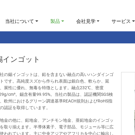
当社について
製品
会社見学
サービス
錫インゴット
社の錫インゴットは、鉛を含まない融点の高いハンダインゴ
トです。高純度スズから作られ表面は銀白色、軟らか、延
、展性に優れ、無毒を特徴とします。融点232℃、密度
.29g/cm³。錫含有量99.95%。当社の製品は、認証機関SGS検
、欧州におけるグリーン調達基準REACH規則およびRoHS指
の認証を取得しています。
地金の他に、鉛地金、アンチモン地金、亜鉛地金のインゴッ
を取り揃えます。半導体素子、電子部品、モジュール等に広
使われています。主に中央アジアやアフリカを中心に輸出し