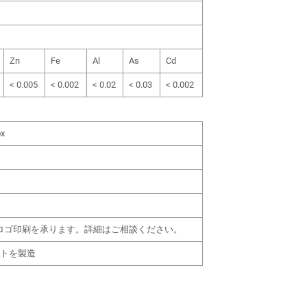
Zn
Fe
Al
As
Cd
< 0.005
< 0.002
< 0.02
< 0.03
< 0.002
ox
のロゴ印刷を承ります。詳細はご相談ください。
ットを製造