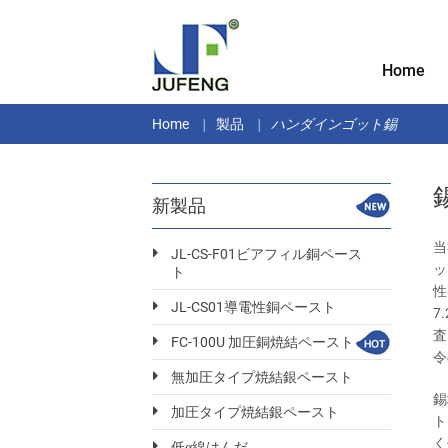
Home
Home
製品
ハンダインゴット錫
新製品
当
JL-CS-F01ビアフィル銅ペース
ッ
ト
性
JL-CS01導電性銅ペースト
7
査
FC-100U 加圧銅焼結ペースト
令
無加圧タイプ焼結銀ペースト
錫
加圧タイプ焼結銀ペースト
ト
く
低α線はんだ