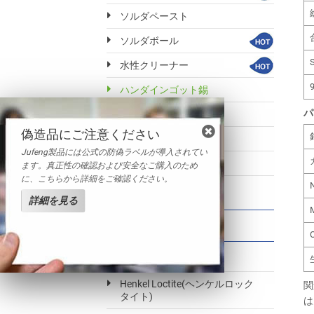
ソルダペースト
ソルダボール
水性クリーナー
9
ハンダインゴット錫
パ
錫基ホワイトメタル
偽造品にご注意ください
鉛インゴット
Jufeng製品には公式の防偽ラベルが導入されてい
その他ハンダ製品
ます。真正性の確認および安全なご購入のため
に、こちらから詳細をご確認ください。
詳細を見る
取り扱いブランド
MG Chemicals製品
Henkel Loctite(ヘンケルロック
関
タイト)
は