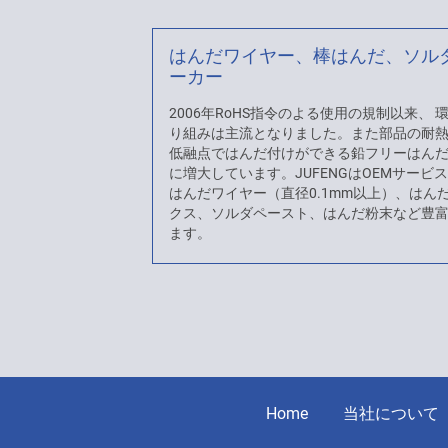
はんだワイヤー、棒はんだ、ソル
ーカー
2006年RoHS指令のよる使用の規制以来、
り組みは主流となりました。また部品の耐
低融点ではんだ付けができる鉛フリーはん
に増大しています。JUFENGはOEMサービ
はんだワイヤー（直径0.1mm以上）、はん
クス、ソルダペースト、はんだ粉末など豊
ます。
Home
当社について