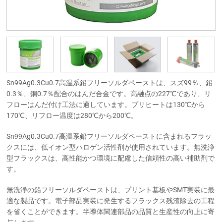
Sn99Ag0.3Cu0.7高温系鉛フリーソルダペーストは、スズ99％、鉛
0.3％、銅0.7％配合のはんだ合金です。高融点の227℃であり、リ
フローはんだ付け工法に適しています。プリヒートは130℃から
170℃、リフロー温度は280℃から200℃。
Sn99Ag0.3Cu0.7高温系鉛フリーソルダペーストに含まれるフラッ
クスには、低イオン型ハロゲン活性剤が使用されています。無洗浄
型フラックスは、高性能かつ環境に配慮した信頼性の高い補助剤で
す。
無洗浄の鉛フリーソルダペーストは、プリント基板やSMT実装に最
適な製品です。電子部品実装に発生するフラックス残渣除去の工程
を省くことができます。半導体関連部品の品質と生産性の向上に寄