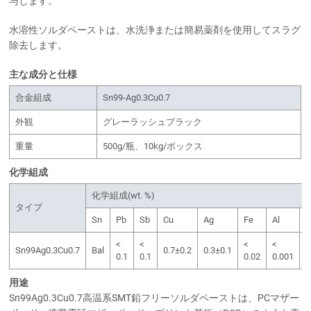
与します。
水溶性ソルダペーストは、水洗浄または簡易薬剤を使用してスラグ
除去します。
主な成分と仕様
合金組成
Sn99-Ag0.3Cu0.7
外観
グレーラッシュブラック
重量
500g/瓶、10kg/ボックス
化学組成
化学組成(wt. %)
タイプ
Sn
Pb
Sb
Cu
Ag
Fe
Al
C
<
<
<
<
<
Sn99Ag0.3Cu0.7
Bal
0.7±0.2
0.3±0.1
0.1
0.1
0.02
0.001
0
用途
Sn99Ag0.3Cu0.7高温系SMT鉛フリーソルダペーストは、PCマザー