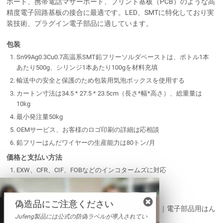
ボード、携帯電話マザーボード、プリント基板（PCB）のような高
精度電子回路基板の接合に最適です。LED、SMTに特化しており実
装技術、プラグイン電子部品に適しています。
包装
Sn99Ag0.3Cu0.7高温系SMT鉛フリーソルダペーストは、ボトル1本
あたり500g、シリンジ1本あたり100gを材料充填
輸送中の安全と保護のため包装用気泡ボックスを使用する
カートン寸法は34.5 * 27.5 * 23.5cm（長さ*幅*高さ）、総重量は
10kg
最小発注量50kg
OEMサービス、お客様のロゴ印刷の詳細は応相談
鉛フリーはんだワイヤーの生産能力は80トン/月
価格と支払い方法
EXW、CFR、CIF、FOBなどのインコタームズに対応
T/T、ウエスタンユニオン、現金ほか利用可能
関連用語
偽造品にご注意ください
はんだフラックスペースト｜錫系はんだペースト｜電子部品用はん
Jufeng製品には公式の防偽ラベルが導入されてい
だクリーム