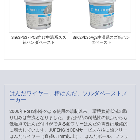
Sn63Pb37 PCB向け中温系スズ
Sn62Pb36Ag2中温系スズ鉛ハン
鉛ハンダペースト
ダペースト
はんだワイヤー、棒はんだ、ソルダペーストメ
ーカー
2006年RoHS指令のよる使用の規制以来、 環境負荷低減の取
り組みは主流となりました。また部品の耐熱性の観点からも
低融点ではんだ付けができる鉛フリーはんだの需要は飛躍的
に増大しています。JUFENGはOEMサービスを柱に鉛フリー
はんだワイヤー（直径0.1mm以上）、はんだボール、フラッ