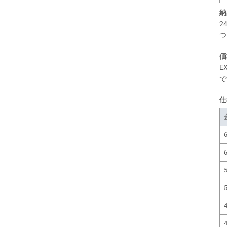
納
2
つ
価
E
で
仕