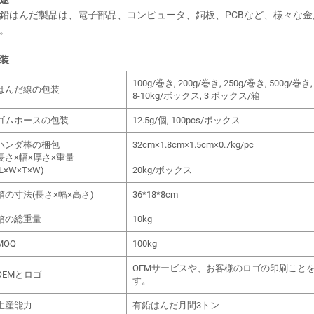
鉛はんだ製品は、電子部品、コンピュータ、銅板、PCBなど、様々な
。
装
100g/巻き, 200g/巻き, 250g/巻き, 500g/巻き,
はんだ線の包装
8-10kg/ボックス, 3 ボックス/箱
ゴムホースの包装
12.5g/個, 100pcs/ボックス
ハンダ棒の梱包
32cm×1.8cm×1.5cm×0.7kg/pc
長さ×幅×厚さ×重量
(L×W×T×W)
20kg/ボックス
箱の寸法(長さ×幅×高さ)
36*18*8cm
箱の総重量
10kg
MOQ
100kg
OEMサービスや、お客様のロゴの印刷こと
OEMとロゴ
す。
生産能力
有鉛はんだ月間3トン