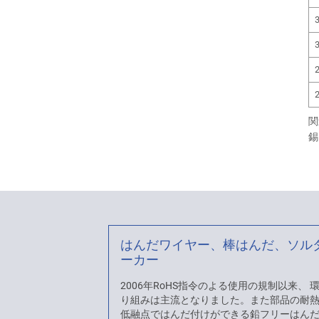
関
錫
はんだワイヤー、棒はんだ、ソル
ーカー
2006年RoHS指令のよる使用の規制以来、
り組みは主流となりました。また部品の耐
低融点ではんだ付けができる鉛フリーはん