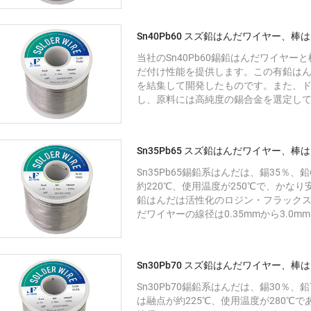
Sn40Pb60 スズ鉛はんだワイヤー、棒
当社のSn40Pb60錫鉛はんだワイヤー
だ付け性能を提供します。この有鉛は
を結集して開発したものです。また、
し、原料には高純度の錫合金を選定し
Sn35Pb65 スズ鉛はんだワイヤー、棒
Sn35Pb65錫鉛系はんだは、錫35％
約220℃、使用温度が250℃で、かな
鉛はんだは活性化のロジン・フラック
だワイヤーの線径は0.35mmから3.0
Sn30Pb70 スズ鉛はんだワイヤー、棒
Sn30Pb70錫鉛系はんだは、錫30％
は融点が約225℃、使用温度が280℃