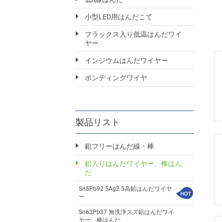
小型LED用はんだこて
フラックス入り低温はんだワイ
ヤー
インジウムはんだワイヤー
ボンディングワイヤ
製品リスト
鉛フリーはんだ線・棒
鉛入りはんだワイヤー、棒はん
だ
Sn5Pb92.5Ag2.5高鉛はんだワイヤ
ー
Sn63Pb37 無洗浄スズ鉛はんだワイ
ヤー、棒はんだ