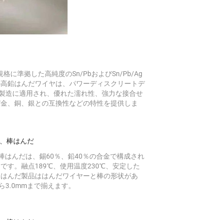
C規格に準拠した高純度のSn/PbおよびSn/Pb/Ag
の高鉛はんだワイヤは、パワーディスクリートデ
の製造に適用され、優れた濡れ性、強力な接合せ
び金、銅、銀との互換性などの特性を提供しま
ー、棒はんだ
と棒はんだは、錫60％、鉛40％の合金で構成され
す。融点189℃、使用温度230℃、安定した
晶はんだ製品ははんだワイヤーと棒の形状があ
ら3.0mmまで揃えます。