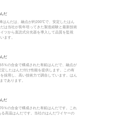
はんだ
と棒はんだは、融点が約200℃で、安定したはん
んだは当社が長年培ってきた製造経験と最新技術
ドイツから直読式分光器を導入して品質を監視
ています。
はんだ
、鉛65％の合金で構成された有鉛はんだで、融点が
り安定したはんだ付け性能を提供します。この有
スを採用し、高い技術力で調合しています。はん
mmまであります。
はんだ
、鉛70％の合金で構成された有鉛はんだです。これ
である高温はんだです。当社のはんだワイヤーの