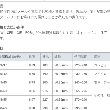
品
4時間以内にメールや電話でお客様と連絡を取り、製品の生産・配送の
タイムリーにお客様にお届けることは私たちの責任です。
格と支払い条件
XW、CFR、CIF、FOBなどの国際貿易取引に対応します。 さらに、T
す。
様
金属構成 Sn/Pb
比重
液温
線径
使用温度
用途
63/37
8.39
183
≥0.35mm
220~240
コンピュー
60/40
8.65
190
≥0.35mm
230~250
マイクロ、
55/45
8.75
200
≥0.35mm
240~260
電卓、テー
50/50
8.85
216
≥0.35mm
255~275
その他一般
45/55
8.97
227
≥0.35mm
270~290
40/60
9.30
238
≥0.35mm
295~310