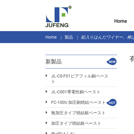
Home
Home
製品
鉛入りはんだワイヤー、棒
新製品
JL-CS-F01ビアフィル銅ペース
ト
JL-CS01導電性銅ペースト
FC-100U 加圧銅焼結ペースト
無加圧タイプ焼結銀ペースト
加圧タイプ焼結銀ペースト
低α線はんだ