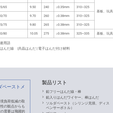
35/65
9.50
240
≥0.35mm
310~325
基板、玩具
30/70
9.70
260
≥0.38mm
310~325
25/75
9.80
265
≥0.38mm
310~325
20/80
10.05
275
≥0.38mm
325~335
基板、玩具
連用語
はんだ線 |共晶はんだ | 電子はんだ付け材料
製品リスト
ダペーストメ
鉛フリーはんだ線・棒
鉛入りはんだワイヤー、棒はんだ
 環境負荷低減の取
ソルダペースト（シリンジ充填、ディス
熱性の観点からも
ペンサーボトル）
だの需要は飛躍的