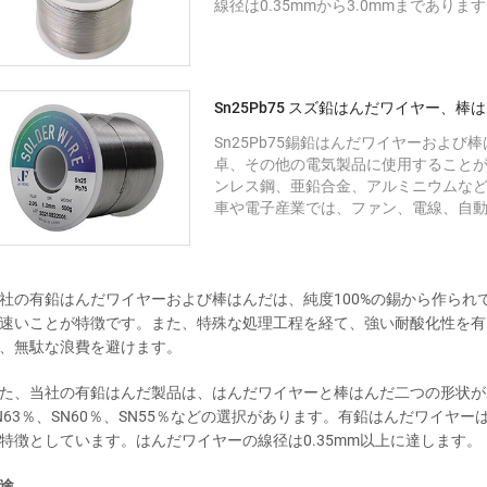
線径は0.35mmから3.0mmまでありま
Sn25Pb75 スズ鉛はんだワイヤー、棒
Sn25Pb75錫鉛はんだワイヤーおよ
卓、その他の電気製品に使用すること
ンレス鋼、亜鉛合金、アルミニウムな
車や電子産業では、ファン、電線、自
社の有鉛はんだワイヤーおよび棒はんだは、純度100%の錫から作られ
速いことが特徴です。また、特殊な処理工程を経て、強い耐酸化性を有
、無駄な浪費を避けます。
た、当社の有鉛はんだ製品は、はんだワイヤーと棒はんだ二つの形状が
N63％、SN60％、SN55％などの選択があります。有鉛はんだワイヤ
特徴としています。はんだワイヤーの線径は0.35mm以上に達します。
途