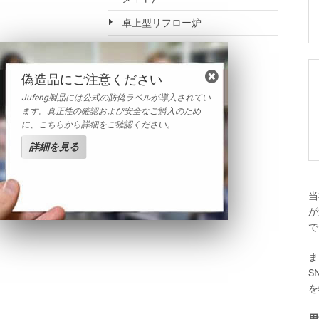
卓上型リフロー炉
偽造品にご注意ください
Jufeng製品には公式の防偽ラベルが導入されてい
ます。真正性の確認および安全なご購入のため
に、こちらから詳細をご確認ください。
詳細を見る
当
が
で
ま
S
を
用