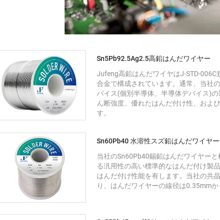
Sn5Pb92.5Ag2.5高鉛はんだワイヤー
Jufeng高鉛はんだワイヤはJ-STD-006
合金で構成されています。通常、当社
バイス(個別半導体、半導体デバイス)
ん断強度、優れたはんだ付け性、およ
す。
Sn60Pb40 水溶性スズ鉛はんだワイヤ
当社のSn60Pb40錫鉛はんだワイヤー
る汎用性の高い標準的なはんだ付け製品で
はんだ付け性能を有します。当社の共
り、はんだワイヤーの線径は0.35mmか