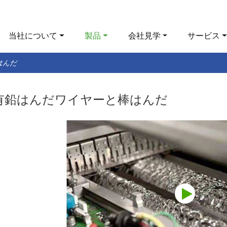
当社について
製品
会社見学
サービス
はんだ
有鉛はんだワイヤーと棒はんだ