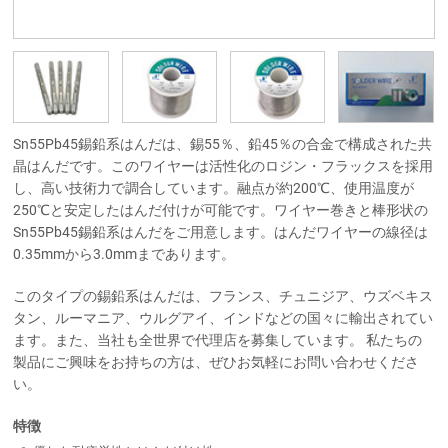
Sn55Pb45錫鉛系はんだは、錫55％、鉛45％の合金で構成された共
晶はんだです。このワイヤーは活性化のロジン・フラックスを採用
し、高い技術力で調合しています。融点が約200℃、使用温度が
250℃と安定したはんだ付けが可能です。ワイヤー巻きと棒形状の
Sn55Pb45錫鉛系はんだをご用意します。はんだワイヤーの線径は
0.35mmから3.0mmまであります。
このタイプの錫鉛系はんだは、フランス、チュニジア、ウズベキス
タン、ルーマニア、ウルグアイ、インドなどの国々に輸出されてい
ます。また、当社も全世界で代理店を募集しています。 私たちの
製品にご興味をお持ちの方は、ぜひお気軽にお問い合わせくださ
い。
特徴