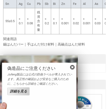
Sn
Ag
Cu
Pb
Sb
Bi
Zn
Fe
Al
As
Cd
残
渣
<
<
<
<
<
<
<
<
<
55±0.5
含
0.1
0.08
0.2
0.1
0.001
0.02
0.001
0.03
0.
有
量
関連用語
錫はんだバー｜手はんだ付け材料｜高融点はんだ材料
送信
偽造品にご注意ください
Jufeng製品には公式の防偽ラベルが導入されてい
ます。真正性の確認および安全なご購入のため
に、こちらから詳細をご確認ください。
他の製品
詳細を見る