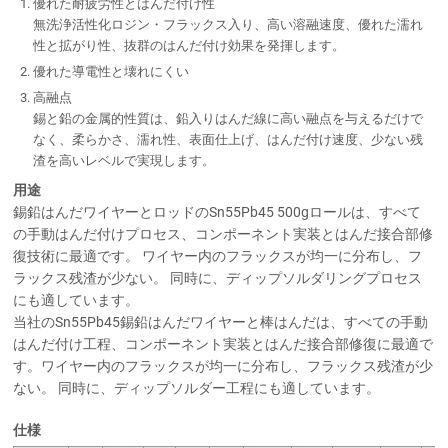
優れた耐疲労性とはんだ付け性
無洗浄活性化ロジン・フラックス入り、高い溶融速度、優れた濡れ
性と拡がり性、抜群のはんだ付け効果を発揮します。
優れた導電性と壊れにくい
高融点
錫と鉛の金属的性質は、鉛入りはんだ線に高い融点を与えるだけで
なく、柔らかさ、濡れ性、表面仕上げ、はんだ付け速度、少ない残
渣を高いレベルで実現します。
用途
錫鉛はんだワイヤーとロッドのSn55Pb45 500gロールは、すべて
の手動はんだ付けプロセス、コンポーネント実装とはんだ接合部修
復技術に最適です。 ワイヤー内のフラックスが均一に分布し、フ
ラックス残渣が少ない。 同時に、ディップソルダリングプロセス
にも適しています。
当社のSn55Pb45錫鉛はんだワイヤーと棒はんだは、すべての手動
はんだ付け工程、コンポーネント実装とはんだ接合部修復に最適で
す。ワイヤー内のフラックスが均一に分布し、フラックス残渣が少
ない。 同時に、ディップソルダー工程にも適しています。
仕様