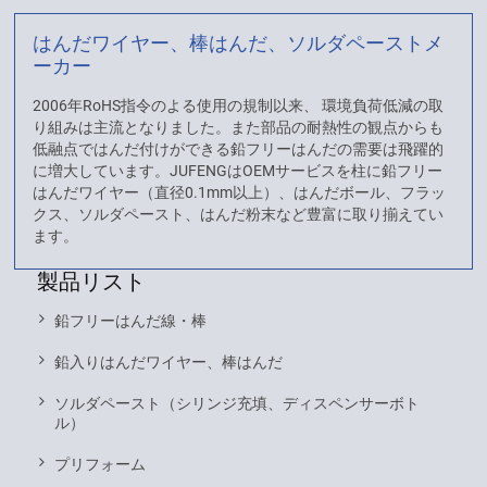
はんだワイヤー、棒はんだ、ソルダペーストメ
ーカー
2006年RoHS指令のよる使用の規制以来、 環境負荷低減の取
り組みは主流となりました。また部品の耐熱性の観点からも
低融点ではんだ付けができる鉛フリーはんだの需要は飛躍的
に増大しています。JUFENGはOEMサービスを柱に鉛フリー
はんだワイヤー（直径0.1mm以上）、はんだボール、フラッ
クス、ソルダペースト、はんだ粉末など豊富に取り揃えてい
ます。
製品リスト
鉛フリーはんだ線・棒
鉛入りはんだワイヤー、棒はんだ
ソルダペースト（シリンジ充填、ディスペンサーボト
ル）
プリフォーム