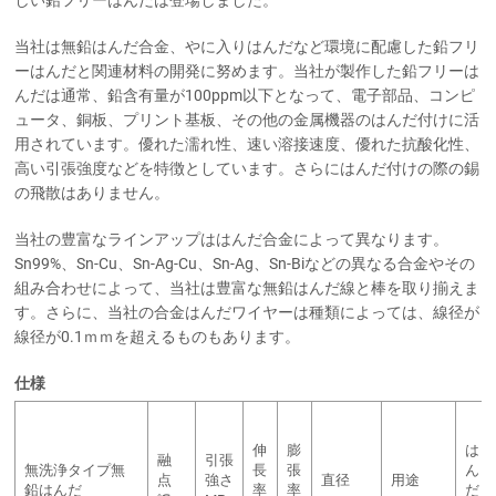
当社は無鉛はんだ合金、やに入りはんだなど環境に配慮した鉛フリ
ーはんだと関連材料の開発に努めます。当社が製作した鉛フリーは
んだは通常、鉛含有量が100ppm以下となって、電子部品、コンピ
ュータ、銅板、プリント基板、その他の金属機器のはんだ付けに活
用されています。優れた濡れ性、速い溶接速度、優れた抗酸化性、
高い引張強度などを特徴としています。さらにはんだ付けの際の錫
の飛散はありません。
当社の豊富なラインアップははんだ合金によって異なります。
Sn99%、Sn-Cu、Sn-Ag-Cu、Sn-Ag、Sn-Biなどの異なる合金やその
組み合わせによって、当社は豊富な無鉛はんだ線と棒を取り揃えま
す。さらに、当社の合金はんだワイヤーは種類によっては、線径が
線径が0.1ｍｍを超えるものもあります。
仕様
伸
膨
は
融
引張
無洗浄タイプ無
長
張
ん
点
強さ
直径
用途
鉛はんだ
率
率
だ