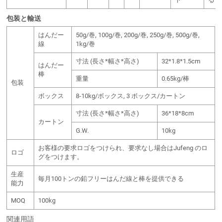
包装と輸送
はんだー
50g/巻, 100g/巻, 200g/巻, 250g/巻, 500g/巻,
線
1kg/巻
寸法 (長さ*幅さ*高さ)
32*1.8*1.5cm
はんだー
棒
重量
0.65kg/棒
包装
ボックス
8-10kg/ボックス, 3 ボックス/カートン
寸法 (長さ*幅さ*高さ)
36*18*8cm
カートン
G.W.
10kg
お客様の要求ロゴをつけられ、要求なし場合はJufeng のロ
ロゴ
グをつけます。
生産
毎月100トンの鉛フリーはんだ線と棒を提供できる
能力
MOQ
100kg
関連用語