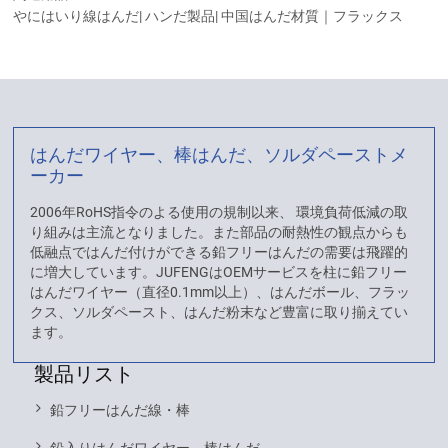
やにはいり線はんだ| ハンだ製品| 中国はんだ材質｜フラックス
はんだワイヤー、棒はんだ、ソルダペーストメ
ーカー
2006年RoHS指令のよる使用の規制以来、 環境負荷低減の取
り組みは主流となりました。また部品の耐熱性の観点からも
低融点ではんだ付けができる鉛フリーはんだの需要は飛躍的
に増大しています。JUFENGはOEMサービスを柱に鉛フリー
はんだワイヤー（直径0.1mm以上）、はんだボール、フラッ
クス、ソルダペースト、はんだ粉末など豊富に取り揃えてい
ます。
製品リスト
鉛フリーはんだ線・棒