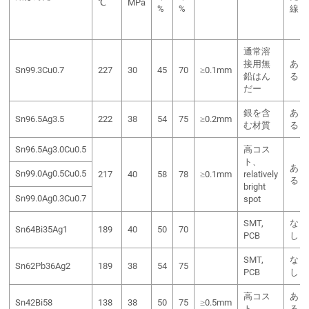
℃
MPa
%
%
線
通常溶
接用無
あ
Sn99.3Cu0.7
227
30
45
70
≥0.1mm
鉛はん
る
だー
銀を含
あ
Sn96.5Ag3.5
222
38
54
75
≥0.2mm
む材質
る
Sn96.5Ag3.0Cu0.5
高コス
ト、
あ
Sn99.0Ag0.5Cu0.5
217
40
58
78
≥0.1mm
relatively
る
bright
Sn99.0Ag0.3Cu0.7
spot
SMT,
な
Sn64Bi35Ag1
189
40
50
70
PCB
し
SMT,
な
Sn62Pb36Ag2
189
38
54
75
PCB
し
高コス
あ
Sn42Bi58
138
38
50
75
≥0.5mm
ト
る