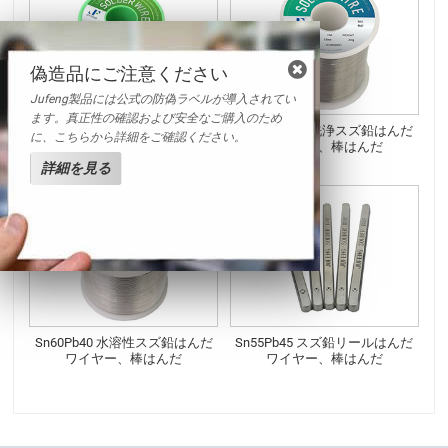
偽造品にご注意ください
Jufeng製品には公式の防偽ラベルが導入されてい
ます。真正性の確認および安全なご購入のため
フラックス入り低温はんだワイ
Sn63Pb37 無洗浄スズ鉛はんだ
に、こちらから詳細をご確認ください。
ヤー
ワイヤー、棒はんだ
詳細を見る
Sn60Pb40 水溶性スズ鉛はんだ
Sn55Pb45 スズ鉛リールはんだ
ワイヤー、棒はんだ
ワイヤー、棒はんだ