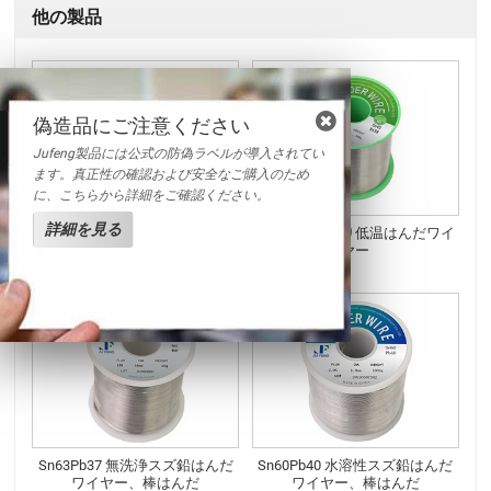
他の製品
偽造品にご注意ください
Jufeng製品には公式の防偽ラベルが導入されてい
ます。真正性の確認および安全なご購入のため
に、こちらから詳細をご確認ください。
詳細を見る
Sn95Sb5 鉛フリーはんだワイヤ
フラックス入り低温はんだワイ
ー
ヤー
Sn63Pb37 無洗浄スズ鉛はんだ
Sn60Pb40 水溶性スズ鉛はんだ
ワイヤー、棒はんだ
ワイヤー、棒はんだ