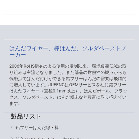
はんだワイヤー、棒はんだ、ソルダペーストメ
ーカー
2006年RoHS指令のよる使用の規制以来、 環境負荷低減の取
り組みは主流となりました。また部品の耐熱性の観点からも
低融点ではんだ付けができる鉛フリーはんだの需要は飛躍的
に増大しています。JUFENGはOEMサービスを柱に鉛フリー
はんだワイヤー（直径0.1mm以上）、はんだボール、フラッ
クス、ソルダペースト、はんだ粉末など豊富に取り揃えてい
ます。
製品リスト
鉛フリーはんだ線・棒