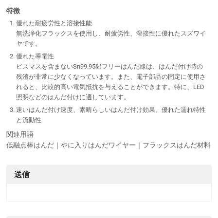
特徴
優れた耐疲労性と溶接性能
無洗浄化フラックスを使用し、耐疲労性、溶接性に優れたスズワイ
ヤです。
優れた導電性
ビスマスを含まないSn99.95鉛フリーはんだ線は、はんだ付け時の
残渣が非常に少なくなっています。また、電子部品の固定に使用さ
れると、比較的高い電気抵抗を与えることができます。特に、LED
照明などのはんだ付けに適しています。
速いはんだ付け速度、素晴らしいはんだ付け効果、優れた濡れ特性
と流動性
関連用語
低融点棒はんだ｜やに入りはんだワイヤー｜フラックスはんだ材料
送信