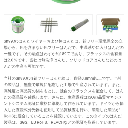
Sn99.95はんだワイヤーおよび棒はんだは、鉛フリー環境保全の立
場から、鉛を含まない鉛フリーはんだで、中温系やに入りはんだの
一種です。その融点はわずか約189℃であり、フラックスの含有量
は2.0％です。当社は無洗浄はんだ、ソリッドコアはんだなどのは
んだの生産も可能です。
当社のSn99.95%鉛フリーはんだ線は、直径0.8mm以上です。当社
の製品は、無塵で環境に配慮した工場で生産されています。また、
高純度と高品質の錫をもとに、独自のフラックスを配合して、はん
だの高品質を確保します。さらに、生産過程はISOの品質マネジメ
ントシステム認証に厳格に準拠して作られています。ドイツから輸
入した直読式分光器を使用して品質検査を行い、製造した製品が
RoHSに適合していることを確認しています。このタイプのはんだ
製品は、SGS、EU RoHS、REACHなどの認証を取得しています。