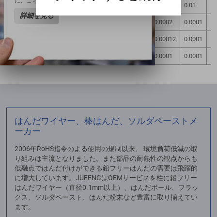
に、こちらから詳細をご確認ください。
Sb99.90
99.90
0.01
0.015
0.008
0.01
0.003
0.03
0.
詳細を見る
Sb99.85
99.85
0.02
0.020
0.04
0.015
0.0002
0.0001
0.
Sb99.65
99.65
0.05
0.03
0.06
0.05
0.00012
0.0001
0.
Sb99.50
99.50
0.15
0.05
0.08
0.08
0.0001
0.0001
0
はんだワイヤー、棒はんだ、ソルダペーストメ
ーカー
2006年RoHS指令のよる使用の規制以来、 環境負荷低減の取
り組みは主流となりました。また部品の耐熱性の観点からも
低融点ではんだ付けができる鉛フリーはんだの需要は飛躍的
に増大しています。JUFENGはOEMサービスを柱に鉛フリー
はんだワイヤー（直径0.1mm以上）、はんだボール、フラッ
クス、ソルダペースト、はんだ粉末など豊富に取り揃えてい
ます。