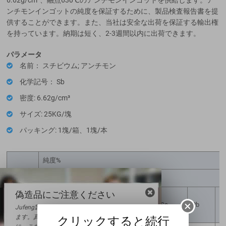
ンチモンインゴットの純度を保証するために、製品検査報告書を提
供することができます。また、当社は安全な出荷を保証する輸出権
を持っています。納期は短く、2-3週間以内に出荷できます。
パラメータ
名前： スチビウム; アンチモン
化学記号： Sb
密度: 6.62g/cm³
サイズ: 25KG/塊
パッキング: 1塊/箱、1塊/本
純度%
不純物含有量
純度
偽造品にご注意ください
Sb≧
AS
Fe
S
Cu
Se
Pb
Bi
Jufeng製品には公式の防偽ラベルが導入されてい
ます。真正性の確認および安全なご購入のため
クリックすると続行