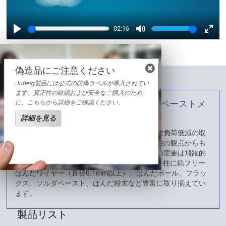
02:16
Play
Mute
Enter
fulls
偽造品にご注意ください
Jufeng製品には公式の防偽ラベルが導入されてい
ます。真正性の確認および安全なご購入のため
はんだワイヤー、棒はんだ、ソルダペーストメ
に、こちらから詳細をご確認ください。
ーカー
詳細を見る
2006年RoHS指令のよる使用の規制以来、 環境負荷低減の取
り組みは主流となりました。また部品の耐熱性の観点からも
低融点ではんだ付けができる鉛フリーはんだの需要は飛躍的
に増大しています。JUFENGはOEMサービスを柱に鉛フリー
はんだワイヤー（直径0.1mm以上）、はんだボール、フラッ
クス、ソルダペースト、はんだ粉末など豊富に取り揃えてい
ます。
製品リスト