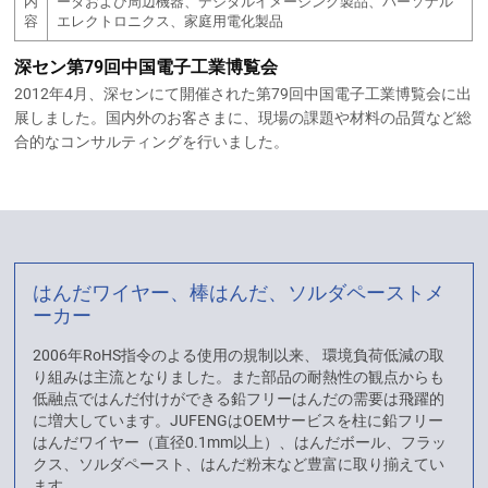
内
ータおよび周辺機器、デジタルイメージング製品、パーソナル
容
エレクトロニクス、家庭用電化製品
深セン第79回中国電子工業博覧会
2012年4月、深センにて開催された第79回中国電子工業博覧会に出
展しました。国内外のお客さまに、現場の課題や材料の品質など総
合的なコンサルティングを行いました。
はんだワイヤー、棒はんだ、ソルダペーストメ
ーカー
2006年RoHS指令のよる使用の規制以来、 環境負荷低減の取
り組みは主流となりました。また部品の耐熱性の観点からも
低融点ではんだ付けができる鉛フリーはんだの需要は飛躍的
に増大しています。JUFENGはOEMサービスを柱に鉛フリー
はんだワイヤー（直径0.1mm以上）、はんだボール、フラッ
クス、ソルダペースト、はんだ粉末など豊富に取り揃えてい
ます。