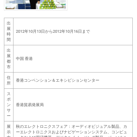
出
展
2012年10月13日から2012年10月16日まで
時
間
出
展
中国 香港
都
市
住
香港コンベンション＆エキシビションセンター
所
ス
ポ
ン
香港貿易発展局
サ
ー
展
秋のエレクトロニクスフェア：オーディオビジュアル製品、カ
示
ーエレクトロニクスおよびナビゲーションシステム、コンピュ