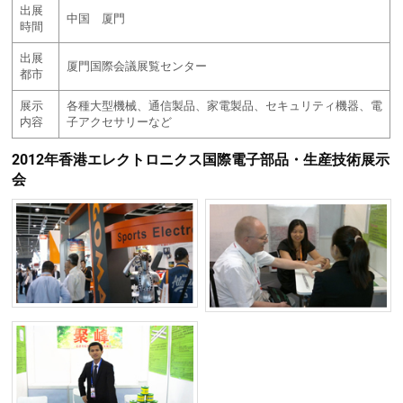
出展
中国 厦門
時間
出展
厦門国際会議展覧センター
都市
展示
各種大型機械、通信製品、家電製品、セキュリティ機器、電
内容
子アクセサリーなど
2012年香港エレクトロニクス国際電子部品・生産技術展示
会