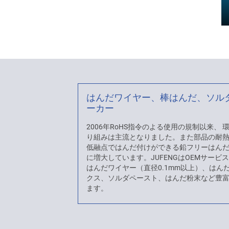
はんだワイヤー、棒はんだ、ソル
ーカー
2006年RoHS指令のよる使用の規制以来、
り組みは主流となりました。また部品の耐
低融点ではんだ付けができる鉛フリーはん
に増大しています。JUFENGはOEMサービ
はんだワイヤー（直径0.1mm以上）、はん
クス、ソルダペースト、はんだ粉末など豊
ます。