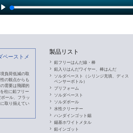
Play
製品リスト
ダペーストメ
鉛フリーはんだ線・棒
鉛入りはんだワイヤー、棒はんだ
 環境負荷低減の取
ソルダペースト（シリンジ充填、ディス
熱性の観点からも
ペンサーボトル）
だの需要は飛躍的
プリフォーム
スを柱に鉛フリー
ソルダペースト
だボール、フラッ
ソルダボール
富に取り揃えてい
水性クリーナー
ハンダインゴット錫
錫基ホワイトメタル
鉛インゴット