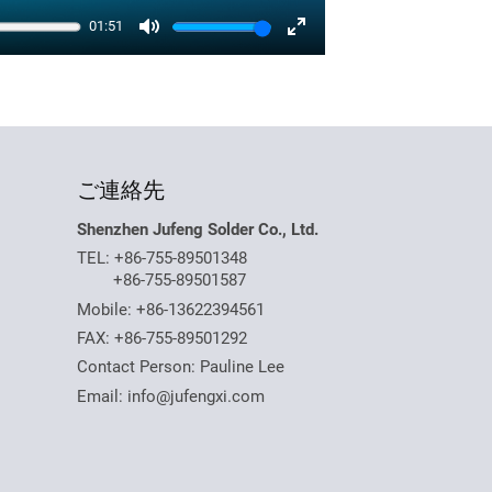
01:51
Mute
Enter
fullscreen
ご連絡先
Shenzhen Jufeng Solder Co., Ltd.
TEL:
+86-755-89501348
+86-755-89501587
Mobile:
+86-13622394561
FAX: +86-755-89501292
Contact Person: Pauline Lee
Email:
info@jufengxi.com