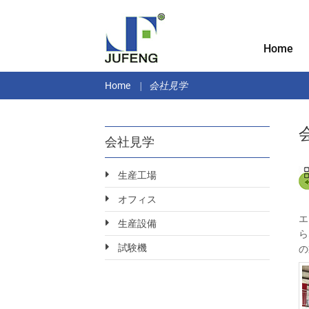
Home
Home
会社見学
会社見学
生産工場
オフィス
エ
生産設備
ら
試験機
の