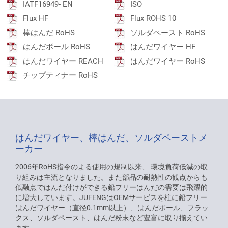
IATF16949- EN
ISO
Flux HF
Flux ROHS 10
棒はんだ RoHS
ソルダペースト RoHS
はんだボール RoHS
はんだワイヤー HF
はんだワイヤー REACH
はんだワイヤー RoHS
チップティナー RoHS
はんだワイヤー、棒はんだ、ソルダペーストメ
ーカー
2006年RoHS指令のよる使用の規制以来、 環境負荷低減の取
り組みは主流となりました。また部品の耐熱性の観点からも
低融点ではんだ付けができる鉛フリーはんだの需要は飛躍的
に増大しています。JUFENGはOEMサービスを柱に鉛フリー
はんだワイヤー（直径0.1mm以上）、はんだボール、フラッ
クス、ソルダペースト、はんだ粉末など豊富に取り揃えてい
ます。