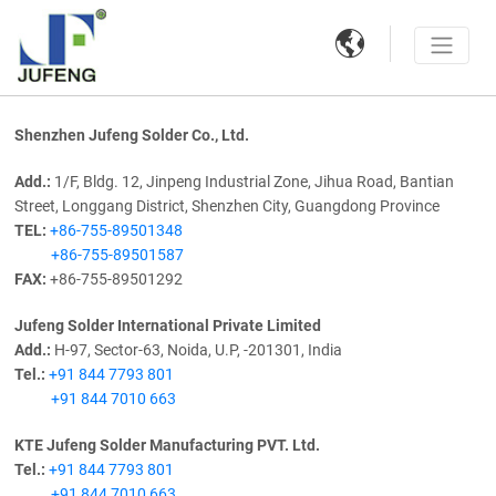

Shenzhen Jufeng Solder Co., Ltd.
Add.:
1/F, Bldg. 12, Jinpeng Industrial Zone, Jihua Road, Bantian
Street, Longgang District, Shenzhen City, Guangdong Province
TEL:
+86-755-89501348
+86-755-89501587
FAX:
+86-755-89501292
Jufeng Solder International Private Limited
Add.:
H-97, Sector-63, Noida, U.P, -201301, India
Tel.:
+91 844 7793 801
+91 844 7010 663
KTE Jufeng Solder Manufacturing PVT. Ltd.
Tel.:
+91 844 7793 801
+91 844 7010 663