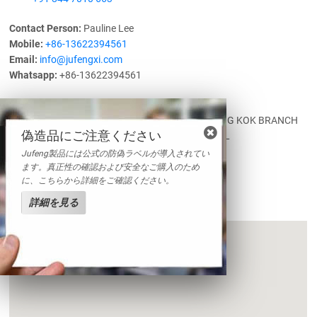
Contact Person:
Pauline Lee
Mobile:
+86-13622394561
Email:
info@jufengxi.com
Whatsapp:
+86-13622394561
Jufeng trading Limited
Add.:
FLAT/RM 205C 2/F KWONG ON BANK MONG KOK BRANCH
偽造品にご注意ください
BUILDING 728-730 NATHAN ROAD MONG KOK KL
TEL:
+852-63640866
Jufeng製品には公式の防偽ラベルが導入されてい
ます。真正性の確認および安全なご購入のため
に、こちらから詳細をご確認ください。
送信
詳細を見る