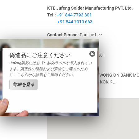
KTE Jufeng Solder Manufacturing PVT. Ltd.
Tel.:
+91 844 7793 801
+91 844 7010 663
Contact Person:
Pauline Lee
Mobile:
+86-13622394561
Email:
info@jufengxi.com
偽造品にご注意ください
Whatsapp:
+86-13622394561
Jufeng製品には公式の防偽ラベルが導入されてい
Jufeng trading Limited
ます。真正性の確認および安全なご購入のため
に、こちらから詳細をご確認ください。
Add.:
FLAT/RM 205C 2/F KWONG ON BANK MO
730 NATHAN ROAD MONG KOK KL
詳細を見る
TEL:
+852-63640866