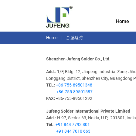
Home
Home
ご連絡先
Shenzhen Jufeng Solder Co., Ltd.
Add.:
1/F, Bldg. 12, Jinpeng Industrial Zone, Jih
Longgang District, Shenzhen City, Guangdong P
TEL:
+86-755-89501348
+86-755-89501587
FAX:
+86-755-89501292
Jufeng Solder International Private Limited
Add.:
H-97, Sector-63, Noida, U.P, -201301, India
Tel.:
+91 844 7793 801
+91 844 7010 663