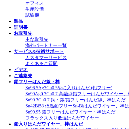
オフィス
生産設備
試験機
製品
証明書
お取引先
主な取引先
海外パートナー一覧
サービス&技術サポート
カスタマーサービス
よくあるご質問
ビデオ
ご連絡先
鉛フリーはんだ線・棒
Sn96.5Ag3Cu0.5やに入りはんだ (鉛フリー)
Sn99Ag0.3Cu0.7 高融点鉛フリーはんだワイヤー
Sn99.3Cu0.7 銅・錫/鉛フリーはんだ線、棒はんだ
Sn42Bi58 低温鉛フリーSn-Biはんだワイヤー、棒
Sn99.95 鉛フリーはんだワイヤー・棒はんだ
フラックス入り低温はんだワイヤー
鉛入りはんだワイヤー、棒はんだ