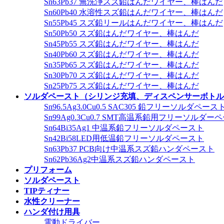
Sn63Pb37 無洗浄スズ鉛はんだワイヤー、棒はんだ
Sn60Pb40 水溶性スズ鉛はんだワイヤー、棒はんだ
Sn55Pb45 スズ鉛リールはんだワイヤー、棒はんだ
Sn50Pb50 スズ鉛はんだワイヤー、棒はんだ
Sn45Pb55 スズ鉛はんだワイヤー、棒はんだ
Sn40Pb60 スズ鉛はんだワイヤー、棒はんだ
Sn35Pb65 スズ鉛はんだワイヤー、棒はんだ
Sn30Pb70 スズ鉛はんだワイヤー、棒はんだ
Sn25Pb75 スズ鉛はんだワイヤー、棒はんだ
ソルダペースト（シリンジ充填、ディスペンサーボトル
Sn96.5Ag3.0Cu0.5 SAC305 鉛フリーソルダペース
Sn99Ag0.3Cu0.7 SMT高温系鉛用フリーソルダー
Sn64Bi35Ag1 中温系鉛フリーソルダペースト
Sn42Bi58LED用低温鉛フリーソルダペースト
Sn63Pb37 PCB向け中温系スズ鉛ハンダペースト
Sn62Pb36Ag2中温系スズ鉛ハンダペースト
プリフォーム
ソルダペースト
TIPティナー
水性クリーナー
ハンダ付け用具
電動ドライバー