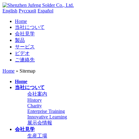
English
Русский
Español
Home
当社について
会社見学
製品
サービス
ビデオ
ご連絡先
Home
» Sitemap
Home
当社について
会社案内
History
Charity
Enterprise Training
Innovative Learning
展示会情報
会社見学
生産工場