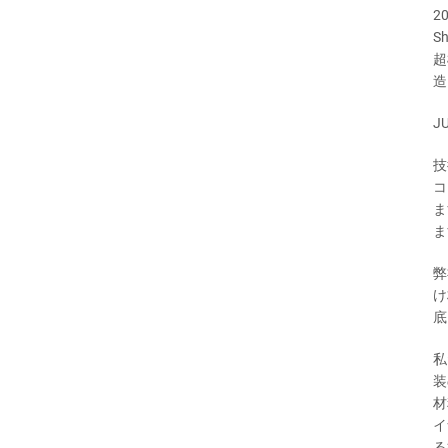
2
S
超
造
J
技
コ
ま
ま
弊
け
底
私
装
材
イ
る