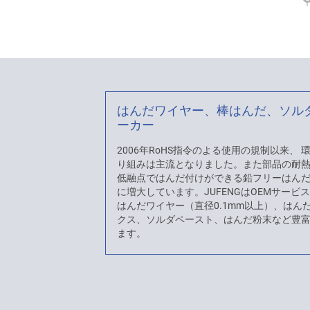
はんだワイヤー、棒はんだ、ソル
ーカー
2006年RoHS指令のよる使用の規制以来、
り組みは主流となりました。また部品の耐
低融点ではんだ付けができる鉛フリーはん
に増大しています。JUFENGはOEMサービ
はんだワイヤー（直径0.1mm以上）、はん
クス、ソルダペースト、はんだ粉末など豊
ます。