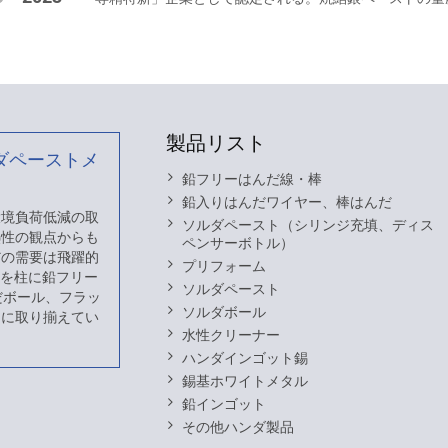
製品リスト
ダペーストメ
鉛フリーはんだ線・棒
鉛入りはんだワイヤー、棒はんだ
 環境負荷低減の取
ソルダペースト（シリンジ充填、ディス
熱性の観点からも
ペンサーボトル）
だの需要は飛躍的
プリフォーム
スを柱に鉛フリー
ソルダペースト
だボール、フラッ
ソルダボール
富に取り揃えてい
水性クリーナー
ハンダインゴット錫
錫基ホワイトメタル
鉛インゴット
その他ハンダ製品