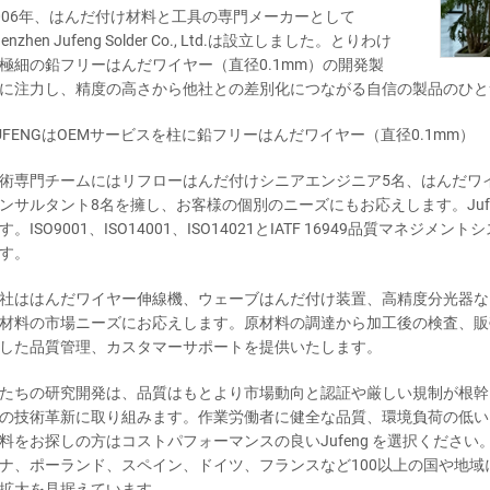
006年、はんだ付け材料と工具の専門メーカーとして
henzhen Jufeng Solder Co., Ltd.は設立しました。とりわけ
極細の鉛フリーはんだワイヤー（直径0.1mm）の開発製
に注力し、精度の高さから他社との差別化につながる自信の製品のひと
UFENGはOEMサービスを柱に鉛フリーはんだワイヤー（直径0.1mm）
術専門チームにはリフローはんだ付けシニアエンジニア5名、はんだワ
ンサルタント8名を擁し、お客様の個別のニーズにもお応えします。Jufe
す。ISO9001、ISO14001、ISO14021とIATF 16949品質マネ
す。
社ははんだワイヤー伸線機、ウェーブはんだ付け装置、高精度分光器な
材料の市場ニーズにお応えします。原材料の調達から加工後の検査、販
した品質管理、カスタマーサポートを提供いたします。
たちの研究開発は、品質はもとより市場動向と認証や厳しい規制が根幹
の技術革新に取り組みます。作業労働者に健全な品質、環境負荷の低い
料をお探しの方はコストパフォーマンスの良いJufeng を選択ください。
ナ、ポーランド、スペイン、ドイツ、フランスなど100以上の国や地
拡大を見据えています。