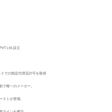
VT Ltd.設立
、インドでの指定代理店許可を取得
初で唯一のメーカー。
ーストが登場。
産ラインを建設。