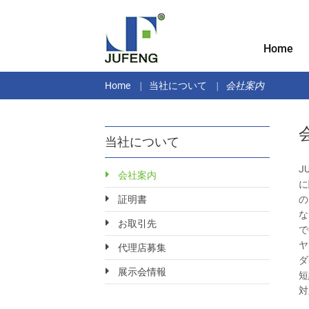
Home
Home
当社について
会社案内
当社について
J
会社案内
に
の
証明書
な
お取引先
で
ヤ
代理店募集
ダ
展示会情報
短
対