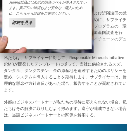
を確約しています。
Jufeng製品には公式の防偽ラベルが導入されてい
ます。真正性の確認および安全なご購入のため
私たちは、私たちの調達先がコンゴ民主共和国および近隣諸国の武
に、こちらから詳細をご確認ください。
装集団の資金源となっていないことを確認するために、サプライチ
詳細を見る
ェーン全体にわたって措置を講じています。このプログラムの一環
として、私たちは生産する製品について合理的な原産国調査を行
い、、定められたプロセスと手順に沿ってサプライチェーンのデュ
ーディリジェンスを実施しています。
私たちは、サプライヤーに対して、Responsible Minerals Initiative
(RMI)が開発したテンプレートに従って、当社に供給されるスズ、
タンタル、タングステン、金の原産地を追跡するためのポリシーを
定め、システムを導入することを期待します。サプライヤーは、倫
理的な懸念や方針違反があった場合、報告することが奨励されてい
ます。
外部のビジネスパートナーが私たちの期待に応えられない場合、私
たちはその解決に取り組むよう努めます。遵守が達成できない場合
は、当該ビジネスパートナーとの関係を解消する。