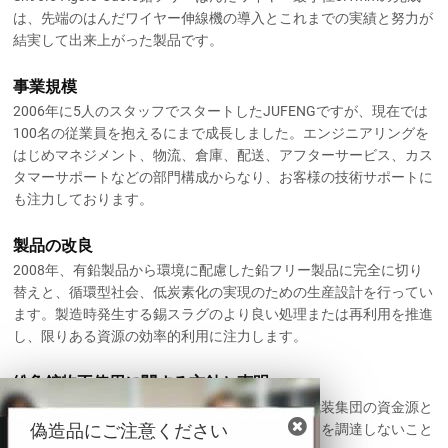
は、先端のはんだワイヤー伸線機の導入とこれまでの実績と努力が
結実して出来上がった製品です。
事業規模
2006年に5人のスタッフでスタートしたJUFENGですが、現在では
100名の従業員を抱えるにまで成長しました。エンジニアリングを
はじめマネジメント、物流、倉庫、配送、アフターサービス、カス
タマーサポートなどの部門構成からなり、お客様の技術サポートに
も注力しております。
製品の改良
2008年、有鉛製品から環境に配慮した鉛フリー製品に完全に切り
替えと、循環型社会、低炭素化の実現のための生産設計を行ってい
ます。製造時発生する錫スラグのより良い処理または再利用を推進
し、限りある資源の効率的利用に注力します。
紛争鉱物不使用に関する方針と声明
私たちは、コンゴ民主共和国および近隣諸国の武装集団の資金源と
偽造品にご注意ください
なる鉱物（スズ、タンタル、タングステン、金）を調達しないこと