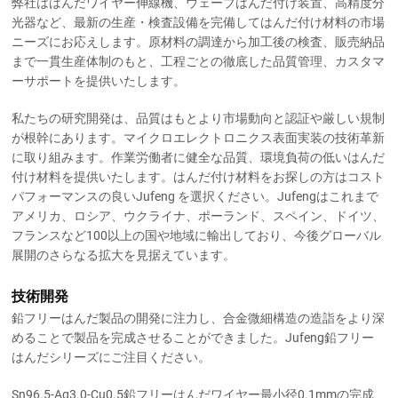
弊社ははんだワイヤー伸線機、ウェーブはんだ付け装置、高精度分
光器など、最新の生産・検査設備を完備してはんだ付け材料の市場
ニーズにお応えします。原材料の調達から加工後の検査、販売納品
まで一貫生産体制のもと、工程ごとの徹底した品質管理、カスタマ
ーサポートを提供いたします。
私たちの研究開発は、品質はもとより市場動向と認証や厳しい規制
が根幹にあります。マイクロエレクトロニクス表面実装の技術革新
に取り組みます。作業労働者に健全な品質、環境負荷の低いはんだ
付け材料を提供いたします。はんだ付け材料をお探しの方はコスト
パフォーマンスの良いJufeng を選択ください。Jufengはこれまで
アメリカ、ロシア、ウクライナ、ポーランド、スペイン、ドイツ、
フランスなど100以上の国や地域に輸出しており、今後グローバル
展開のさらなる拡大を見据えています。
技術開発
鉛フリーはんだ製品の開発に注力し、合金微細構造の造詣をより深
めることで製品を完成させることができました。Jufeng鉛フリー
はんだシリーズにご注目ください。
Sn96.5-Ag3.0-Cu0.5鉛フリーはんだワイヤー最小径0.1mmの完成