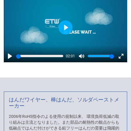
Play
02:01
Play
Mute
Enter
fulls
はんだワイヤー、棒はんだ、ソルダペーストメ
ーカー
2006年RoHS指令のよる使用の規制以来、 環境負荷低減の取
り組みは主流となりました。また部品の耐熱性の観点からも
低融点ではんだ付けができる鉛フリーはんだの需要は飛躍的