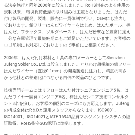
る法令施行と同年2006年に設立しました。RoHS指令のよる使用の
規制以来、 環境負荷低減の取り組みは主流となりました。はんだ
付け製品の開発、製造、販売に一貫体制で行い、OEMにも注力し
ております。鉛フリーはんだワイヤーをはじめ、はんだボール、棒
はんだ、フラックス、ソルダペースト、はんだ粉末など豊富に揃え
十分な在庫管理で最短納期にもご満足いただいています。お客様の
ロゴ印刷にも対応しておりますので事前にご相談ください。
2006年、はんだ付け材料と工具の専門メーカーとしてShenzhen
Jufeng Solder Co., Ltd.は設立しました。とりわけ超極細の鉛フリー
はんだワイヤー（直径0.1mm）の開発製造に注力し、精度の高さ
から他社との差別化につながる自信の製品のひとつです。
技術専門チームにはリフローはんだ付けシニアエンジニア5名、は
んだワイヤー開発エンジニア6名、棒はんだシニア技術コンサルタ
ント8名を擁し、お客様の個別のニーズにもお応えします。Jufeng
の構成全体はR＆Dと運用スタッフからなります。ISO9001、
ISO14001、ISO14021とIATF 16949品質マネジメントシステムの認
証取得、RoHS指令SGS認証に準拠します。