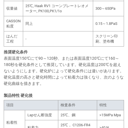
25℃, Haak RV1 コーンプレートレオメ
収量値
300～650Pa
ーター, PK100,PK1/1o
CASSON
同上
0.15～1.8PaS
粘度
はんだ
スクリーン印
-
工程
刷、塗布機
推奨硬化条件
表面温度150℃にて90～120秒、または表面温度120℃にて160～
180秒を硬化条件として推奨しています。硬化温度は200℃を超え
ないようにします。硬化炉によって硬化条件には違いがあります。
硬化温度の高さと硬化時間によって粘着力は強くなり、次のような
硬化曲線を描きます。
製品特性 硬化後
項目
検査条件
特性
Lapせん断強度
25℃、鋼
>15MPa Mpa
粘着性
25℃， C1206-FR4
粘着力
>40 N