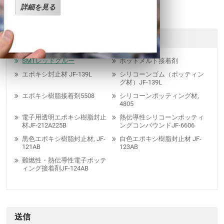
板ソルダーウィック
詳細を見る
関連製品
SMTレッドグルー
ホットメルト接着剤
エポキシ封止材 JF-139L
シリコーンゴム（ポッティン
グ材）JF-139L
エポキシ樹脂接着剤5508
シリコーンポッティング材,
4805
電子用透明エポキシ樹脂封止
熱伝導性シリコーンポッティ
材JF-212A225B
ングコンパウンドJF-6606
黒色エポキシ樹脂封止材, JF-
白色エポキシ樹脂封止材 JF-
121AB
123AB
難燃性・熱伝導性電子ポッテ
ィング接着剤JF-124AB
送信