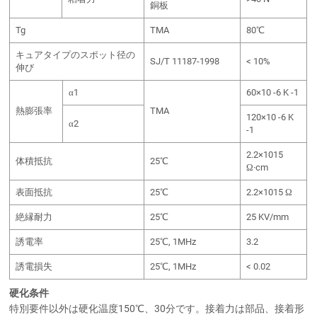
銅板
Tg
TMA
80℃
キュアタイプのスポット径の
SJ/T 11187-1998
< 10%
伸び
α1
60×10 -6 K -1
熱膨張率
TMA
120×10 -6 K
α2
-1
2.2×1015
体積抵抗
25℃
Ω·cm
表面抵抗
25℃
2.2×1015 Ω
絶縁耐力
25℃
25 KV/mm
誘電率
25℃, 1MHz
3.2
誘電損失
25℃, 1MHz
< 0.02
硬化条件
特別要件以外は硬化温度150℃、30分です。接着力は部品、接着形