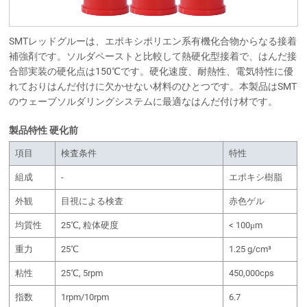
SMTレッドグルーは、エポキシポリエン系有機化合物からなる接着
補強剤です。ソルダペーストと比較して熱硬化型接着で、はんだ接
合部実装の硬化点は150℃です。硬化速度、耐熱性、電気特性に優
れておりはんだ付けに欠かせない材料のひとつです。本製品はSMT
のウェーブソルダリングシステムに最適なはんだ付け材です。
製品特性 硬化前
項目
検査条件
特性
組成
-
エポキシ樹脂
外観
目視による検査
赤色ゲル
均質性
25℃, 粒体硬度
< 100μm
重力
25℃
1.25 g/cm³
粘性
25℃, 5rpm
450,000cps
指数
1rpm/10rpm
6.7