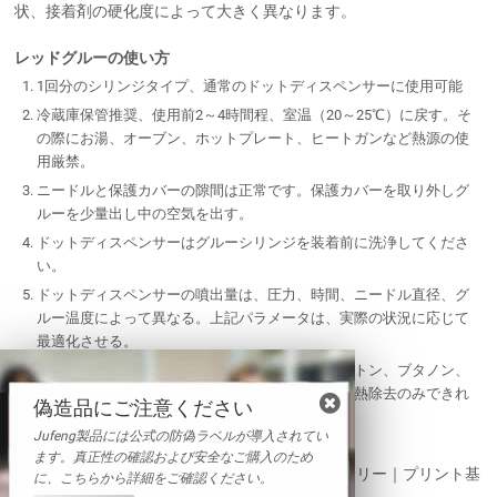
状、接着剤の硬化度によって大きく異なります。
レッドグルーの使い方
1回分のシリンジタイプ、通常のドットディスペンサーに使用可能
冷蔵庫保管推奨、使用前2～4時間程、室温（20～25℃）に戻す。そ
の際にお湯、オーブン、ホットプレート、ヒートガンなど熱源の使
用厳禁。
ニードルと保護カバーの隙間は正常です。保護カバーを取り外しグ
ルーを少量出し中の空気を出す。
ドットディスペンサーはグルーシリンジを装着前に洗浄してくださ
い。
ドットディスペンサーの噴出量は、圧力、時間、ニードル直径、グ
ルー温度によって異なる。上記パラメータは、実際の状況に応じて
最適化させる。
硬化前洗浄には、イソプロピルアルコール、アセトン、ブタノン、
エステルの化学溶剤を使用ください。硬化後は加熱除去のみできれ
偽造品にご注意ください
いになります。
Jufeng製品には公式の防偽ラベルが導入されてい
関連用語
ます。真正性の確認および安全なご購入のため
はんだ除去関連製品｜回路はんだ付け用アクセサリー｜プリント基
に、こちらから詳細をご確認ください。