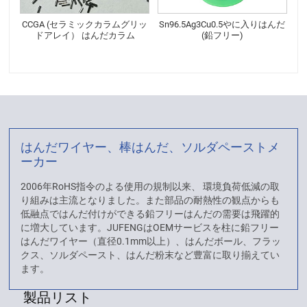
CCGA (セラミックカラムグリッ
Sn96.5Ag3Cu0.5やに入りはんだ
ドアレイ） はんだカラム
(鉛フリー)
はんだワイヤー、棒はんだ、ソルダペーストメ
ーカー
2006年RoHS指令のよる使用の規制以来、 環境負荷低減の取
り組みは主流となりました。また部品の耐熱性の観点からも
低融点ではんだ付けができる鉛フリーはんだの需要は飛躍的
に増大しています。JUFENGはOEMサービスを柱に鉛フリー
はんだワイヤー（直径0.1mm以上）、はんだボール、フラッ
クス、ソルダペースト、はんだ粉末など豊富に取り揃えてい
ます。
製品リスト