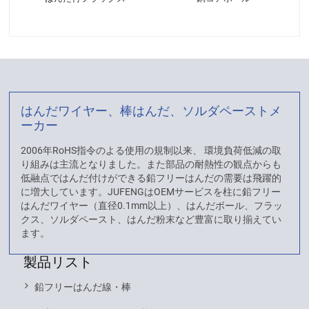
はんだワイヤー、棒はんだ、ソルダペーストメ
ーカー
2006年RoHS指令のよる使用の規制以来、 環境負荷低減の取
り組みは主流となりました。また部品の耐熱性の観点からも
低融点ではんだ付けができる鉛フリーはんだの需要は飛躍的
に増大しています。JUFENGはOEMサービスを柱に鉛フリー
はんだワイヤー（直径0.1mm以上）、はんだボール、フラッ
クス、ソルダペースト、はんだ粉末など豊富に取り揃えてい
ます。
製品リスト
鉛フリーはんだ線・棒