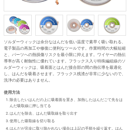
ソルダーウィックは余分なはんだを低い温度で素早く吸い取れる、
電子製品の再加工や修復に便利なツールです。作業時間の大幅短縮
と、パーツへの熱損傷リスクを最小限に抑えます。ワイヤーの熱伝
導率が高く耐蝕性に優れています。フラックス入り特殊編組線のソ
ルダーウィックは、吸着面とはんだ接合部の間の熱伝導を最適化
し、はんだを吸着させます。フラックス残渣が非常に少ないので、
洗浄の必要はありません。
使用方法
除去したいはんだの上に吸着面を置き、加熱したはんだごて先をは
んだ吸取線に押し当てる
はんだを除去、はんだ吸取線を取り出す
使用した吸取線を切り取る
はんだが完全に取り除かれない場合は上記の手順を繰り返す。はん