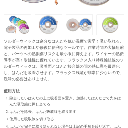
ソルダーウィックは余分なはんだを低い温度で素早く吸い取れる、
電子製品の再加工や修復に便利なツールです。作業時間の大幅短縮
と、パーツへの熱損傷リスクを最小限に抑えます。ワイヤーの熱伝
導率が高く耐蝕性に優れています。フラックス入り特殊編組線のソ
ルダーウィックは、吸着面とはんだ接合部の間の熱伝導を最適化
し、はんだを吸着させます。フラックス残渣が非常に少ないので、
洗浄の必要はありません。
使用方法
除去したいはんだの上に吸着面を置き、加熱したはんだごて先をは
んだ吸取線に押し当てる
はんだを除去、はんだ吸取線を取り出す
使用した吸取線を切り取る
はんだが完全に取り除かれない場合は上記の手順を繰り返す。はん