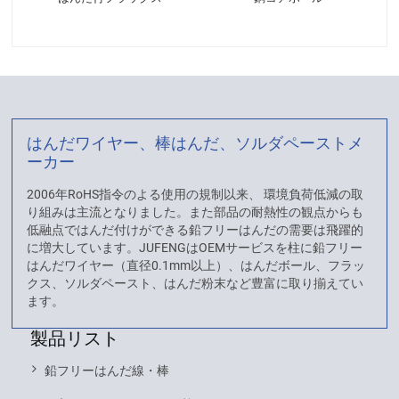
はんだワイヤー、棒はんだ、ソルダペーストメ
ーカー
2006年RoHS指令のよる使用の規制以来、 環境負荷低減の取
り組みは主流となりました。また部品の耐熱性の観点からも
低融点ではんだ付けができる鉛フリーはんだの需要は飛躍的
に増大しています。JUFENGはOEMサービスを柱に鉛フリー
はんだワイヤー（直径0.1mm以上）、はんだボール、フラッ
クス、ソルダペースト、はんだ粉末など豊富に取り揃えてい
ます。
製品リスト
鉛フリーはんだ線・棒