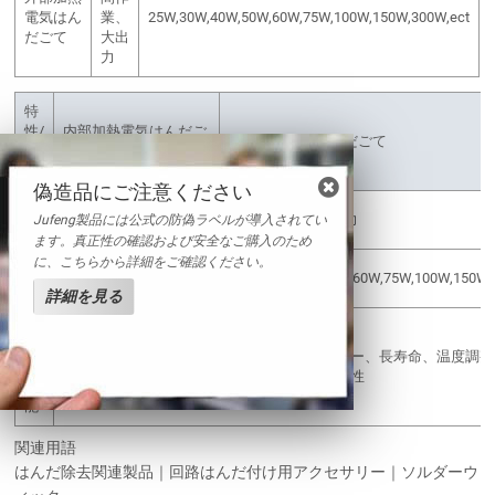
電気はん
業、
25W,30W,40W,50W,60W,75W,100W,150W,300W,ect
だごて
大出
力
特
性/
内部加熱電気はんだご
外部加熱電気はんだごて
種
て
類
偽造品にご注意ください
特
小型; 軽量;安価; 加熱効
長時間作業、大出力
Jufeng製品には公式の防偽ラベルが導入されてい
長
率; こて先の取り替え
ます。真正性の確認および安全なご購入のため
に、こちらから詳細をご確認ください。
仕
20W,25W,35W,50W,etc.
25W,30W,40W,50W,60W,75W,100W,150W,3
様
詳細を見る
共
通
軽量ハンドル、高速加熱、セラミックヒーター、長寿命、温度調整
の
量、帯電防止機能、安全保護部品、高い信頼性
機
能
関連用語
はんだ除去関連製品｜回路はんだ付け用アクセサリー｜ソルダーウ