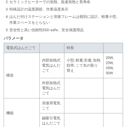
セラミックヒーターでの加熱、急速加熱と長寿命
特殊設計の温度調節、作業温度表示
はんだ付けステーションと溶接フレームは個別に設計。軽量小型、
作業スペースをとらない
安全性と高い信頼性ESD-safe、安全保護用品
パラメータ
電気式はんだごて
特長
20W,
内部加熱式
小型; 軽量;安価; 加熱
25W,
電気はんだ
効率; こて先の取り
35W,
ごて
替え
50W
構造
外部加熱式
電気はんだ
ごて
溶接用電気
こて
機能
錫吸引電気
はんだごて