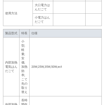
大口電力は
んだごて
使用方法
小電力はん
だごて
製品型式
特長
仕様
小
型;
軽
量;
安
内部加熱
価;
電気はん
加熱
20W,25W,35W,50W,ect
だごて
効
率;
こて
先の
取り
替え
長時
外部加熱
間作