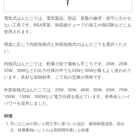
電気式はんだごては、電気製品、部品、基盤の修理・保守に欠かせ
ない工具です。BGA実装、熱収縮チューブの加工や熱試験などにも
使用されます。
用途に応じて内部加熱式と外部加熱式のはんだごてを選択くださ
い。
内熱式はんだごては、軽量小型で価格も手ごろです。20W、25W、
35W、50Wなどの出力仕様の中でも35Wと50Wが最もよく使われて
います。良好な加熱効率、こて先の交換が簡単です。
外部加熱式はんだごては、25W、30W、40W、50W、60W、75W、
100W、150W、300Wなど電力仕様を揃えています。長寿命とハイ
パワーを追求しました。
特徴
手になじみの良い人間工学に基づいた設計、耐熱樹脂成形。高出
力、軽量断熱ハンドルは長時間作業にも快適