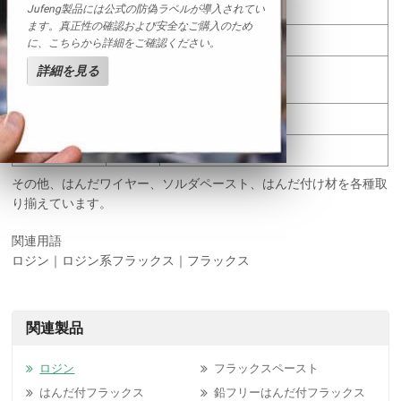
粘度
-
165mPa.s(200°C)
Jufeng製品には公式の防偽ラベルが導入されてい
ます。真正性の確認および安全なご購入のため
引火点
-
230°C
に、こちらから詳細をご確認ください。
詳細を見る
不けん化物含
≤
1.0%
有量
品名
ポリペールロジン-145
パッキング
25kg/bag
その他、はんだワイヤー、ソルダペースト、はんだ付け材を各種取
り揃えています。
関連用語
ロジン｜ロジン系フラックス｜フラックス
関連製品
ロジン
フラックスペースト
はんだ付フラックス
鉛フリーはんだ付フラックス