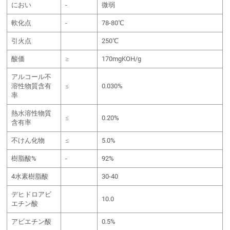
におい
-
微弱
軟化点
-
78-80℃
引火点
250℃
酸価
≥
170mgKOH/g
アルコール不
溶性物質含有
≤
0.030%
率
熱水溶性物質
≤
0.20%
含有率
不けん化物
≤
5.0%
樹脂酸%
-
92%
4水素樹脂酸
30-40
デヒドロアビ
10.0
エチン酸
アビエチン酸
0.5%