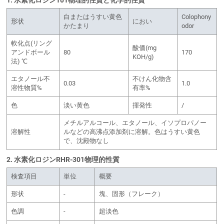
白またはうすい黄色
Colophony
形状
におい
かたまり
odor
軟化点(リング
酸価(mg
アンドボール
80
170
KOH/g)
法) ℃
エタノール不
不けん化物含
0.03
1.0
溶性物質%
有率%
色
淡い黄色
揮発性
/
メチルアルコール、エタノール、イソプロパノー
溶解性
ルなどの高沸点添加剤に溶解。色はうすい黄色
で、沈殿物なし
2. 水素化ロジンRHR-301物理的性質
検査項目
単位
概要
形状
-
塊、固形（フレーク）
色調
-
超淡色