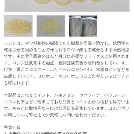
ロジンは、マツ科植物の樹液である樹脂を高温で溶かし、残留物を
乾燥させて固めることで作られるロジン酸を主成分とする天然樹脂
です。主に電子回路のはんだ付けに必要なフラックスに使用されま
す。ロジンは変化する融点、色調は淡黄色や琥珀色をしています。
現在、重合コロホニー、ポリペールロジン-145、水添ロジンなどを
生産しています。コロホニーやコロホニウムまたギリシャピッチと
も呼ばれます。
本製品はこれまでインド、パキスタン、ウクライナ、ベラルーシ、
コロンビアなどに輸出しており品質とコスト面から信頼を得ていま
す。あらたに取扱店ならびに代理店を募集しています。はんだ付け
材料について弊社までお気軽にお問い合わせください。
主要仕様
1. 水素化ロジン101物理的性質と化学的性質