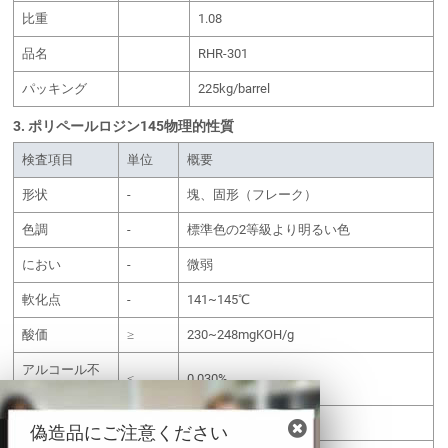
比重
1.08
品名
RHR-301
パッキング
225kg/barrel
3. ポリペールロジン145物理的性質
検査項目
単位
概要
形状
-
塊、固形（フレーク）
色調
-
標準色の2等級より明るい色
におい
-
微弱
軟化点
-
141~145℃
酸価
≥
230~248mgKOH/g
アルコール不
≤
0.030%
溶性物質
熱水溶性物質
≤
0.20%
偽造品にご注意ください