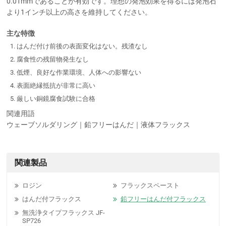
0.01mmであることが有効です。理想の発泡効果を得るには発泡石
より1インチ以上の高さを維持してください。
主な特徴
はんだ付け前後の表面変化はない。残渣なし
腐食性の残留物発生なし
低煙、良好な作業環境、人体への影響ない
表面絶縁抵抗が非常に高い
厳しい銅鏡腐食試験に合格
関連用語
ウェーブソルダリング｜鉛フリーはんだ｜液体フラックス
関連製品
ロジン
フラックスペースト
はんだ付フラックス
鉛フリーはんだ付フラックス
無洗浄タイプフラックス JF-
SP726