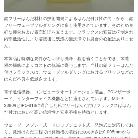
鉛フリーはんだ材料の技術開発によるはんだ付け性の向上から、鉛
フリーウェーブソルダリングに多く使用されています。そのため良
好な接合および表面処理を支えます。フラックスの変質は抑制され
内部低活性により溶接後に残渣の無洗浄でも腐食の心配はありませ
ん。
本製品は特別な要件がない限り洗浄工程を省くことができ、製造工
程の簡略によりコストの低減に寄与します。当社の鉛フリーはんだ
付けフラックスは、ウェーブソルダリングにおけるブリッジなどの
はんだ不良を低減させます。
電子通信機器、コンピュータオートメーション製品、PCマザーボ
ード、インターフェイス機器などに適用されています。MIL-P-
28809とIPC-818に適合した鉛フリーはんだ付けフラックスははん
だ付けにおいて高い信頼性と安定溶接を特徴とします。
ウェーブ、スプレー式、ドロップジェット式、発泡式に対応してお
り、発泡はんだ工程では発泡槽の噴出孔の大きさは0.005mmから