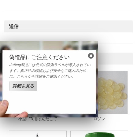
送信
偽造品にご注意ください
他の製品
Jufeng製品には公式の防偽ラベルが導入されてい
ます。真正性の確認および安全なご購入のため
に、こちらから詳細をご確認ください。
詳細を見る
小型LED用はんだこて
ロジン