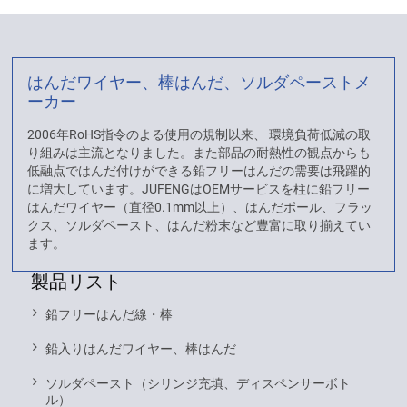
はんだワイヤー、棒はんだ、ソルダペーストメ
ーカー
2006年RoHS指令のよる使用の規制以来、 環境負荷低減の取
り組みは主流となりました。また部品の耐熱性の観点からも
低融点ではんだ付けができる鉛フリーはんだの需要は飛躍的
に増大しています。JUFENGはOEMサービスを柱に鉛フリー
はんだワイヤー（直径0.1mm以上）、はんだボール、フラッ
クス、ソルダペースト、はんだ粉末など豊富に取り揃えてい
ます。
製品リスト
鉛フリーはんだ線・棒
鉛入りはんだワイヤー、棒はんだ
ソルダペースト（シリンジ充填、ディスペンサーボト
ル）