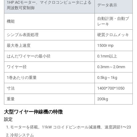
1HP ACモーター、マイクロコンピュータによる
データ表示
周波数可変制御
自動計測・自動ブ
機能
レーキ
シンブル表面処理
硬質クロムメッキ
最大巻上速度
1500r mp
はんだワイヤーの最小径
0.1mm以上
ワイヤー径
0.3mm～2.0mm
1巻あたりの重量
0.5kg～1kg
寸法
1400*700*1050
重量
200kg
大型ワイヤー伸線機の特徴
設定
モーターを搭載。11kW コロイドピンホール減速機、速度調節1〜23
冷却システム