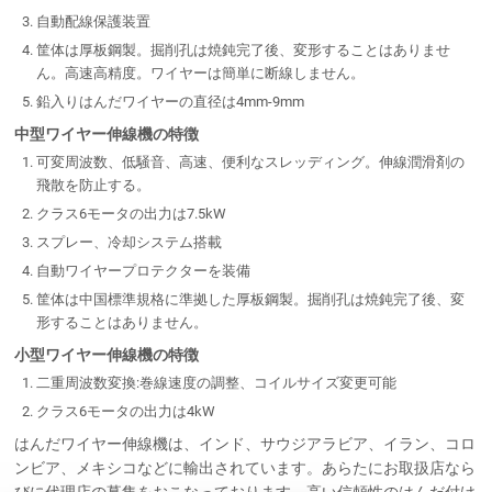
自動配線保護装置
筐体は厚板鋼製。掘削孔は焼鈍完了後、変形することはありませ
ん。高速高精度。ワイヤーは簡単に断線しません。
鉛入りはんだワイヤーの直径は4mm-9mm
中型ワイヤー伸線機の特徴
可変周波数、低騒音、高速、便利なスレッディング。伸線潤滑剤の
飛散を防止する。
クラス6モータの出力は7.5kW
スプレー、冷却システム搭載
自動ワイヤープロテクターを装備
筐体は中国標準規格に準拠した厚板鋼製。掘削孔は焼鈍完了後、変
形することはありません。
小型ワイヤー伸線機の特徴
二重周波数変換:巻線速度の調整、コイルサイズ変更可能
クラス6モータの出力は4kW
はんだワイヤー伸線機は、インド、サウジアラビア、イラン、コロ
ンビア、メキシコなどに輸出されています。あらたにお取扱店なら
びに代理店の募集をおこなっております。高い信頼性のはんだ付け