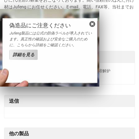
材はJufeng にお任せください。E-mail、電話、FAX等、当社までお
気軽にお問い合わせください。
偽造品にご注意ください
関連用語
伸線機｜錫線装置｜はんだ付け用線材装置
Jufeng製品には公式の防偽ラベルが導入されてい
ます。真正性の確認および安全なご購入のため
に、こちらから詳細をご確認ください。
詳細を見る
関連製品
はんだワイヤー伸線機
電気式はんだ溶解炉
送信
他の製品