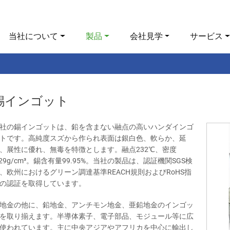
当社について
製品
会社見学
サービス
錫インゴット
社の錫インゴットは、鉛を含まない融点の高いハンダインゴ
トです。高純度スズから作られ表面は銀白色、軟らか、延
、展性に優れ、無毒を特徴とします。融点232℃、密度
.29g/cm³。錫含有量99.95%。当社の製品は、認証機関SGS検
、欧州におけるグリーン調達基準REACH規則およびRoHS指
の認証を取得しています。
地金の他に、鉛地金、アンチモン地金、亜鉛地金のインゴッ
を取り揃えます。半導体素子、電子部品、モジュール等に広
使われています。主に中央アジアやアフリカを中心に輸出し