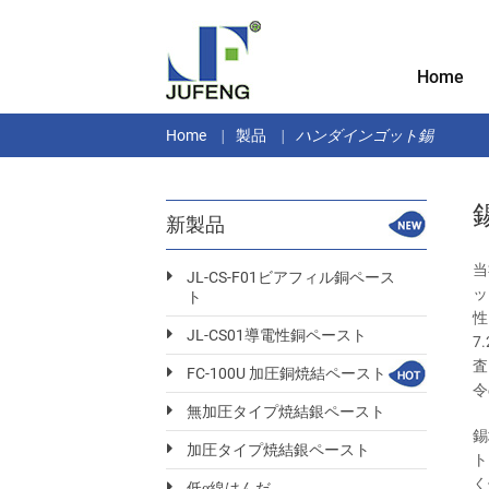
Home
Home
製品
ハンダインゴット錫
新製品
当
JL-CS-F01ビアフィル銅ペース
ッ
ト
性
JL-CS01導電性銅ペースト
7
査
FC-100U 加圧銅焼結ペースト
令
無加圧タイプ焼結銀ペースト
錫
加圧タイプ焼結銀ペースト
ト
く
低α線はんだ