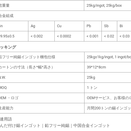
総重量
25kg/ingot, 25kg/box
合金組成
Sn
Ag
Cu
Pb
Sb
Bi
9.95±0.5
< 0.002
< 0.0002
< 0.001
< 0.02
< 0.03
ッキング
鉛フリー純錫インゴット梱包仕様
25kg±1kg/ingot, 1 ingot/b
カートンの寸法（長さ*幅*高さ）
39*12*8cm
N.W.
25kg
MOQ
1 トン
OEM ・ロゴ
OEMサービス、お客様
生産能力
月間200トンの錫インゴ
連用語
んだ付け錫インゴット｜鉛フリー純錫｜中国合金インゴット