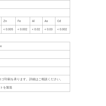
Zn
Fe
Al
As
Cd
< 0.005
< 0.002
< 0.02
< 0.03
< 0.002
ox
のロゴ印刷を承ります。詳細はご相談ください。
ットを製造