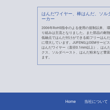
はんだワイヤー、棒はんだ、ソル
ーカー
2006年RoHS指令のよる使用の規制以来、
り組みは主流となりました。また部品の耐
低融点ではんだ付けができる鉛フリーはん
に増大しています。JUFENGはOEMサービ
はんだワイヤー（直径0.1mm以上）、はん
クス、ソルダペースト、はんだ粉末など豊
ます。
Home
当社について