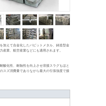
を加えて合金化したバビットメタル、鋳造型金
子力産業、航空産業などにも適用されます。
耐酸化性、耐蝕性を向上させ溶接スラグもほと
のスズ消費量でありながら最大の引張強度で接