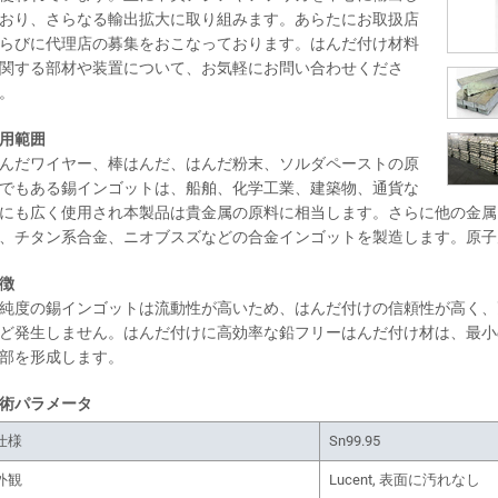
おり、さらなる輸出拡大に取り組みます。あらたにお取扱店
らびに代理店の募集をおこなっております。はんだ付け材料
関する部材や装置について、お気軽にお問い合わせくださ
。
用範囲
んだワイヤー、棒はんだ、はんだ粉末、ソルダペーストの原
でもある錫インゴットは、船舶、化学工業、建築物、通貨な
にも広く使用され本製品は貴金属の原料に相当します。さらに他の金属
、チタン系合金、ニオブスズなどの合金インゴットを製造します。原
徴
純度の錫インゴットは流動性が高いため、はんだ付けの信頼性が高く、
ど発生しません。はんだ付けに高効率な鉛フリーはんだ付け材は、最小
部を形成します。
術パラメータ
仕様
Sn99.95
外観
Lucent, 表面に汚れなし