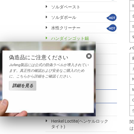
ソルダペースト
ソルダボール
水性クリーナー
9
ハンダインゴット錫
パ
錫基ホワイトメタル
偽造品にご注意ください
鉛インゴット
Jufeng製品には公式の防偽ラベルが導入されてい
その他ハンダ製品
ます。真正性の確認および安全なご購入のため
に、こちらから詳細をご確認ください。
詳細を見る
取り扱いブランド
MG Chemicals製品
Henkel Loctite(ヘンケルロック
関
タイト)
は