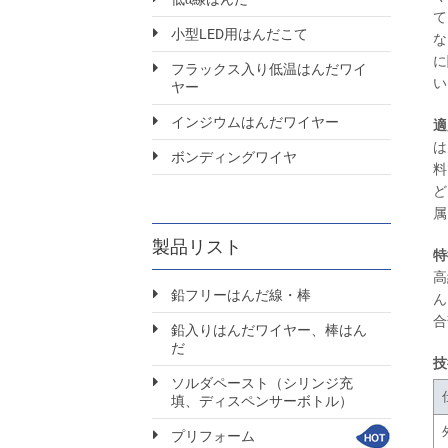
て
小型LED用はんだこて
な
に
フラックス入り低温はんだワイ
い
ヤー
インジウムはんだワイヤー
適
は
ボンディングワイヤ
料
ど
属
製品リスト
特
高
鉛フリーはんだ線・棒
ん
合
鉛入りはんだワイヤー、棒はん
だ
技
ソルダペースト（シリンジ充
填、ディスペンサーボトル）
プリフォーム