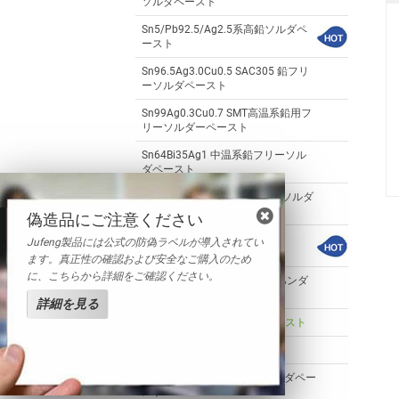
ソルダペースト
Sn5/Pb92.5/Ag2.5系高鉛ソルダペ
ースト
Sn96.5Ag3.0Cu0.5 SAC305 鉛フリ
ーソルダペースト
Sn99Ag0.3Cu0.7 SMT高温系鉛用フ
リーソルダーペースト
Sn64Bi35Ag1 中温系鉛フリーソル
ダペースト
Sn42Bi58LED用低温鉛フリーソルダ
ペースト
偽造品にご注意ください
Sn63Pb37 PCB向け中温系
Jufeng製品には公式の防偽ラベルが導入されてい
スズ鉛ハンダペースト
ます。真正性の確認および安全なご購入のため
に、こちらから詳細をご確認ください。
Sn62Pb36Ag2中温系スズ鉛ハンダ
ペースト
詳細を見る
Sn42Bi57Ag1 低温ソルダペースト
Sn42Bi58低温ソルダペースト
Sn62.8Pb36.8Ag0.4 中温ソルダペー
スト