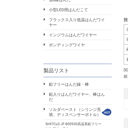
小型LED用はんだこて
技
フラックス入り低温はんだワイ
ヤー
インジウムはんだワイヤー
ボンディングワイヤ
製品リスト
関
銀
鉛フリーはんだ線・棒
鉛入りはんだワイヤー、棒はん
だ
ソルダペースト（シリンジ充
填、ディスペンサーボトル）
Sn97Cu3 JF-800930高温系鉛フリー