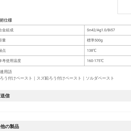
術仕様
合金組成
Sn42/Ag1.0/Bi57
容量
標準500g
融点
138℃
参考使用温度
160-175℃
連用語
ろう付けペースト｜スズ鉛ろう付けペースト｜ソルダペースト
送信
他の製品