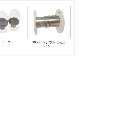
ダペースト
In99.9 インジウムはんだワ
イヤー