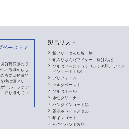
製品リスト
ダペーストメ
鉛フリーはんだ線・棒
鉛入りはんだワイヤー、棒はんだ
 環境負荷低減の取
ソルダペースト（シリンジ充填、ディス
熱性の観点からも
ペンサーボトル）
だの需要は飛躍的
プリフォーム
スを柱に鉛フリー
ソルダペースト
だボール、フラッ
ソルダボール
富に取り揃えてい
水性クリーナー
ハンダインゴット錫
錫基ホワイトメタル
鉛インゴット
その他ハンダ製品