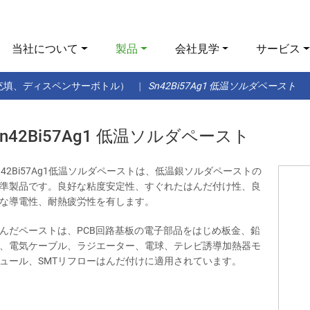
当社について
製品
会社見学
サービス
充填、ディスペンサーボトル）
Sn42Bi57Ag1 低温ソルダペースト
Sn42Bi57Ag1 低温ソルダペースト
n42Bi57Ag1低温ソルダペーストは、低温銀ソルダペーストの
準製品です。良好な粘度安定性、すぐれたはんだ付け性、良
な導電性、耐熱疲労性を有します。
んだペーストは、PCB回路基板の電子部品をはじめ板金、鉛
、電気ケーブル、ラジエーター、電球、テレビ誘導加熱器モ
ュール、SMTリフローはんだ付けに適用されています。