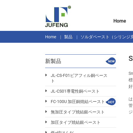
Home
Home
製品
ソルダペースト（シリンジ
新製品
S
JL-CS-F01ビアフィル銅ペース
標
ト
好
JL-CS01導電性銅ペースト
は
FC-100U 加圧銅焼結ペースト
管
ジ
無加圧タイプ焼結銀ペースト
加圧タイプ焼結銀ペースト
低α線はんだ