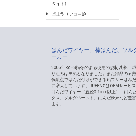
タイト)
卓上型リフロー炉
はんだワイヤー、棒はんだ、ソル
ーカー
2006年RoHS指令のよる使用の規制以来、
り組みは主流となりました。また部品の耐
低融点ではんだ付けができる鉛フリーはん
に増大しています。JUFENGはOEMサービ
はんだワイヤー（直径0.1mm以上）、はん
クス、ソルダペースト、はんだ粉末など豊
ます。