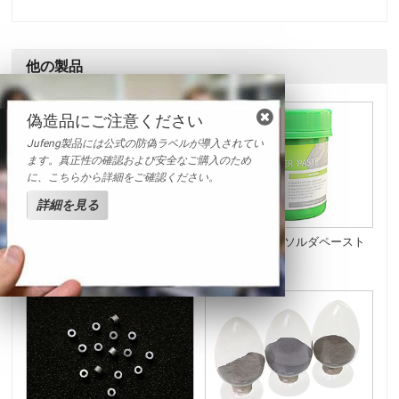
他の製品
偽造品にご注意ください
Jufeng製品には公式の防偽ラベルが導入されてい
ます。真正性の確認および安全なご購入のため
に、こちらから詳細をご確認ください。
詳細を見る
Sn42Bi57Ag1 低温ソルダペース
Sn42Bi58低温ソルダペースト
ト