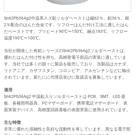
Sn62Pb36Ag2中温系スズ鉛ソルダペーストは錫62％、鉛36％、銀
2％配合のはんだ合金です。リフローはんだ付け工法に適したはん
だペーストです。プリヒート90℃〜150℃、融点183℃、リフロー
温度190℃〜100℃。
当社が開発した有鉛シリーズのSn62Pb36Ag2ソルダペーストは、
優れたはんだ付け性を持ち、高精密電子部品の実装に適していま
す。当社では多くの国々に製品を販売しており、当製品はカナダ、
リトアニア、カザフスタン、コロンビア、アルゼンチンなどに輸出
されています。新たにに代理店並びに取扱店を募集しています。
適用
Sn62Pb36Ag2 中温鉛入りソルダペーストは PCB、SMT、LED 基
板、各種照明器具、PCマザーボード、携帯電話マザーボード、表
面実装デバイス、高精度回路基板の表面実装に使用されています。
主な特徴
非常に優れた溶融性と良好な流動性を有しています。異なる電子部