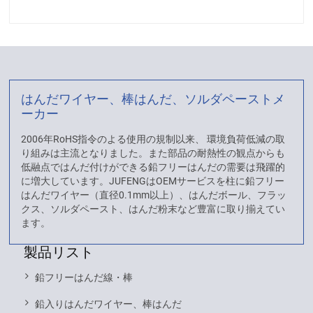
はんだワイヤー、棒はんだ、ソルダペーストメ
ーカー
2006年RoHS指令のよる使用の規制以来、 環境負荷低減の取
り組みは主流となりました。また部品の耐熱性の観点からも
低融点ではんだ付けができる鉛フリーはんだの需要は飛躍的
に増大しています。JUFENGはOEMサービスを柱に鉛フリー
はんだワイヤー（直径0.1mm以上）、はんだボール、フラッ
クス、ソルダペースト、はんだ粉末など豊富に取り揃えてい
ます。
製品リスト
鉛フリーはんだ線・棒
鉛入りはんだワイヤー、棒はんだ