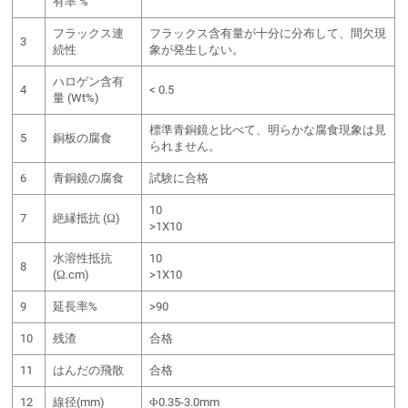
有率 %
フラックス連
フラックス含有量が十分に分布して、間欠現
3
続性
象が発生しない。
ハロゲン含有
4
< 0.5
量 (Wt%)
標準青銅鏡と比べて、明らかな腐食現象は見
5
銅板の腐食
られません。
6
青銅鏡の腐食
試験に合格
10
7
絶縁抵抗 (Ω)
>1X10
水溶性抵抗
10
8
(Ω.cm)
>1X10
9
延長率%
>90
10
残渣
合格
11
はんだの飛散
合格
12
線径(mm)
Φ0.35-3.0mm