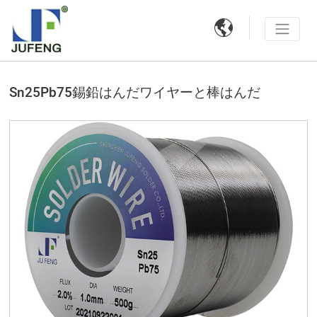

Sn25Pb75錫鉛はんだワイヤーと棒はんだ