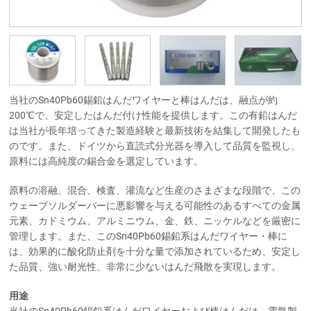
当社のSn40Pb60錫鉛はんだワイヤーと棒はんだは、融点が約
200℃で、安定したはんだ付け性能を提供します。この有鉛はんだ
は当社が長年培ってきた製造経験と最新技術を結集して開発したも
のです。また、ドイツから直読式分光器を導入して品質を監視し、
原料には高純度の錫合金を選定しています。
原料の溶融、混合、検査、灌流など生産のさまざまな段階で、この
ウェーブソルダーバーに悪影響を与える可能性のあるすべての金属
元素、カドミウム、アルミニウム、金、鉄、ニッケルなどを厳密に
管理します。また、このSn40Pb60錫鉛系はんだワイヤー・棒に
は、効果的に酸化防止剤を十分な量で添加されているため、安定し
た品質、強い耐光性、非常に少ないはんだ飛散を実現します。
用途
当社のSn40Pb60錫鉛系はんだワイヤーおよび棒はんだは、電気製