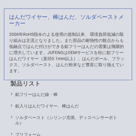
はんだワイヤー、棒はんだ、ソルダペーストメ
ーカー
2006年RoHS指令のよる使用の規制以来、 環境負荷低減の取
り組みは主流となりました。また部品の耐熱性の観点からも
低融点ではんだ付けができる鉛フリーはんだの需要は飛躍的
に増大しています。JUFENGはOEMサービスを柱に鉛フリー
はんだワイヤー（直径0.1mm以上）、はんだボール、フラッ
クス、ソルダペースト、はんだ粉末など豊富に取り揃えてい
ます。
製品リスト
鉛フリーはんだ線・棒
鉛入りはんだワイヤー、棒はんだ
ソルダペースト（シリンジ充填、ディスペンサーボト
ル）
プリフォーム