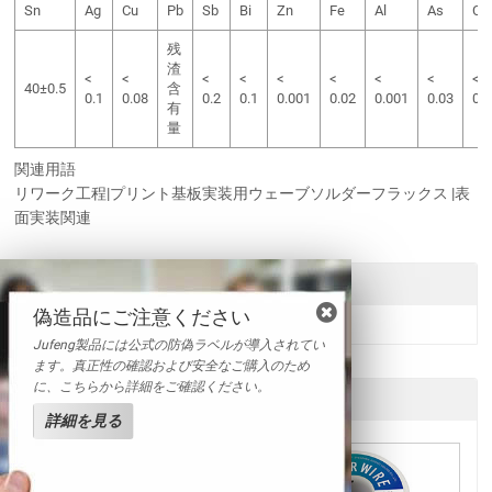
Sn
Ag
Cu
Pb
Sb
Bi
Zn
Fe
Al
As
Cd
残
渣
<
<
<
<
<
<
<
<
<
40±0.5
含
0.1
0.08
0.2
0.1
0.001
0.02
0.001
0.03
0.
有
量
関連用語
リワーク工程|プリント基板実装用ウェーブソルダーフラックス |表
面実装関連
送信
偽造品にご注意ください
Jufeng製品には公式の防偽ラベルが導入されてい
ます。真正性の確認および安全なご購入のため
に、こちらから詳細をご確認ください。
他の製品
詳細を見る